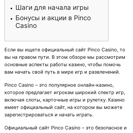
Шаги для начала игры
Бонусы и акции в Pinco
Casino
Если вы ищете официальный сайт Pinco Casino, то
вы на правом пути. В этом обзоре мы рассмотрим
основные аспекты работы казино, чтобы помочь
вам начать свой путь в мире игр и развлечений.
Pinco Casino – это популярное онлайн-казино,
которое предлагает игрокам широкий спектр игр,
включая слоты, карточные игры и рулетку. Казино
имеет официальный сайт, на котором вы можете
зарегистрироваться и начать играть.
Официальный сайт Pinco Casino – это безопасное и