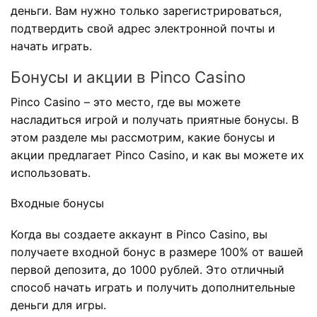
деньги. Вам нужно только зарегистрироваться,
подтвердить свой адрес электронной почты и
начать играть.
Бонусы и акции в Pinco Casino
Pinco Casino – это место, где вы можете
насладиться игрой и получать приятные бонусы. В
этом разделе мы рассмотрим, какие бонусы и
акции предлагает Pinco Casino, и как вы можете их
использовать.
Входные бонусы
Когда вы создаете аккаунт в Pinco Casino, вы
получаете входной бонус в размере 100% от вашей
первой депозита, до 1000 рублей. Это отличный
способ начать играть и получить дополнительные
деньги для игры.