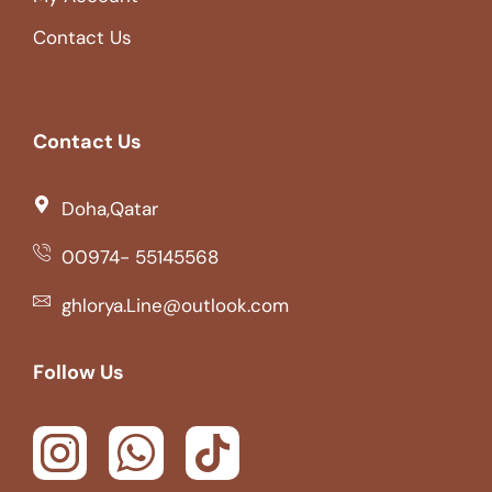
Contact Us
Contact Us
Doha,Qatar
00974- 55145568
ghlorya.Line@outlook.com
Follow Us