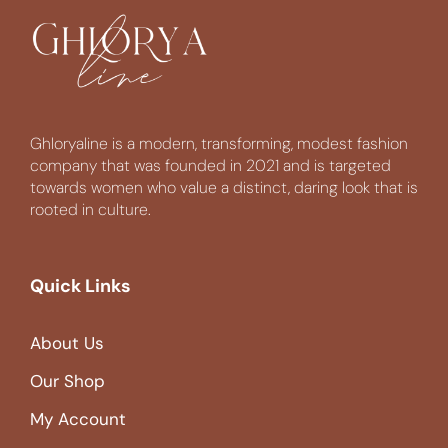
Ghloryaline is a modern, transforming, modest fashion
company that was founded in 2021 and is targeted
towards women who value a distinct, daring look that is
rooted in culture.
Quick Links
About Us
Our Shop
My Account