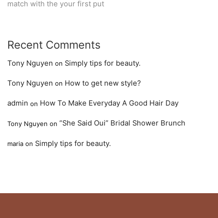
match with the your first put
Recent Comments
Tony Nguyen
Simply tips for beauty.
on
Tony Nguyen
How to get new style?
on
admin
How To Make Everyday A Good Hair Day
on
“She Said Oui” Bridal Shower Brunch
Tony Nguyen
on
Simply tips for beauty.
maria
on