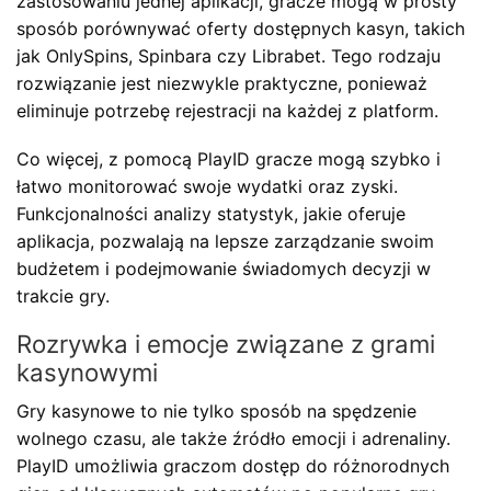
zastosowaniu jednej aplikacji, gracze mogą w prosty
sposób porównywać oferty dostępnych kasyn, takich
jak OnlySpins, Spinbara czy Librabet. Tego rodzaju
rozwiązanie jest niezwykle praktyczne, ponieważ
eliminuje potrzebę rejestracji na każdej z platform.
Co więcej, z pomocą PlayID gracze mogą szybko i
łatwo monitorować swoje wydatki oraz zyski.
Funkcjonalności analizy statystyk, jakie oferuje
aplikacja, pozwalają na lepsze zarządzanie swoim
budżetem i podejmowanie świadomych decyzji w
trakcie gry.
Rozrywka i emocje związane z grami
kasynowymi
Gry kasynowe to nie tylko sposób na spędzenie
wolnego czasu, ale także źródło emocji i adrenaliny.
PlayID umożliwia graczom dostęp do różnorodnych