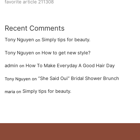
favorite article 211308
Recent Comments
Tony Nguyen
Simply tips for beauty.
on
Tony Nguyen
How to get new style?
on
admin
How To Make Everyday A Good Hair Day
on
“She Said Oui” Bridal Shower Brunch
Tony Nguyen
on
Simply tips for beauty.
maria
on