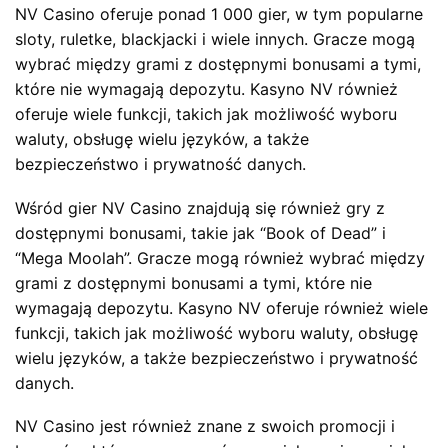
NV Casino oferuje ponad 1 000 gier, w tym popularne
sloty, ruletke, blackjacki i wiele innych. Gracze mogą
wybrać między grami z dostępnymi bonusami a tymi,
które nie wymagają depozytu. Kasyno NV również
oferuje wiele funkcji, takich jak możliwość wyboru
waluty, obsługę wielu języków, a także
bezpieczeństwo i prywatność danych.
Wśród gier NV Casino znajdują się również gry z
dostępnymi bonusami, takie jak “Book of Dead” i
“Mega Moolah”. Gracze mogą również wybrać między
grami z dostępnymi bonusami a tymi, które nie
wymagają depozytu. Kasyno NV oferuje również wiele
funkcji, takich jak możliwość wyboru waluty, obsługę
wielu języków, a także bezpieczeństwo i prywatność
danych.
NV Casino jest również znane z swoich promocji i