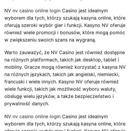
NV
nv casino online login
Casino jest idealnym
wyborem dla tych, którzy szukają kasyna online, które
oferują szeroki wybór gier i funkcji. Kasyno NV oferuje
również wiele promocji i bonusów, które mogą pomóc
w zwiększeniu swoich szans na wygraną.
Warto zauważyć, że NV Casino jest również dostępne
na różnych platformach, takich jak desktop, tablet i
mobilny. Gracze mogą również korzystać z kasyna NV
na różnych językach, takich jak angielski, niemiecki,
francuski i wiele innych. Kasyno NV oferuje również
wiele funkcji, takich jak możliwość wyboru waluty,
obsługę wielu języków, a także bezpieczeństwo i
prywatność danych.
NV
nv casino online login
Casino jest idealnym
wyborem dla tych, którzy szukają kasyna online, które