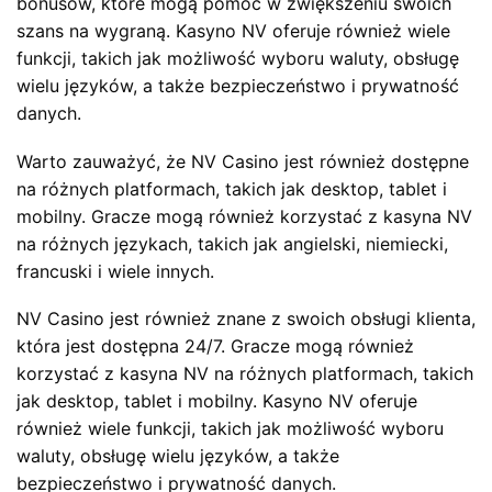
bonusów, które mogą pomóc w zwiększeniu swoich
szans na wygraną. Kasyno NV oferuje również wiele
funkcji, takich jak możliwość wyboru waluty, obsługę
wielu języków, a także bezpieczeństwo i prywatność
danych.
Warto zauważyć, że NV Casino jest również dostępne
na różnych platformach, takich jak desktop, tablet i
mobilny. Gracze mogą również korzystać z kasyna NV
na różnych językach, takich jak angielski, niemiecki,
francuski i wiele innych.
NV Casino jest również znane z swoich obsługi klienta,
która jest dostępna 24/7. Gracze mogą również
korzystać z kasyna NV na różnych platformach, takich
jak desktop, tablet i mobilny. Kasyno NV oferuje
również wiele funkcji, takich jak możliwość wyboru
waluty, obsługę wielu języków, a także
bezpieczeństwo i prywatność danych.