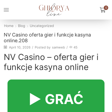
0
Home
Blog
Uncategorized
NV Casino oferta gier i funkcje kasyna
online.208
April 10, 2026
/
Posted by
samweb
/
45
NV Casino – oferta gier i
funkcje kasyna online
▶️ GRAĆ