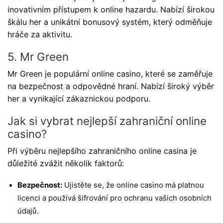
inovativním přístupem k online hazardu. Nabízí širokou
škálu her a unikátní bonusový systém, který odměňuje
hráče za aktivitu.
5. Mr Green
Mr Green je populární online casino, které se zaměřuje
na bezpečnost a odpovědné hraní. Nabízí široký výběr
her a vynikající zákaznickou podporu.
Jak si vybrat nejlepší zahraniční online
casino?
Při výběru nejlepšího zahraničního online casina je
důležité zvážit několik faktorů:
Bezpečnost:
Ujistěte se, že online casino má platnou
licenci a používá šifrování pro ochranu vašich osobních
údajů.