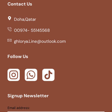
Contact Us
Doha,Qatar
00974- 55145568
ghlorya.Line@outlook.com
Follow Us
Signup Newsletter
Email address: