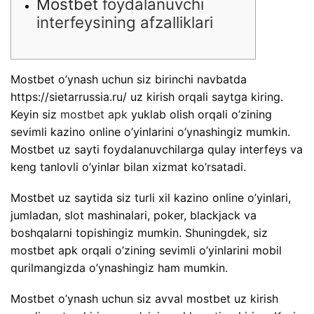
Mostbet
foydalanuvchi
interfeysining afzalliklari
Mostbet o’ynash uchun siz birinchi navbatda
https://sietarrussia.ru/ uz kirish orqali saytga kiring.
Keyin siz
mostbet apk
yuklab olish orqali o’zining
sevimli kazino online o’yinlarini o’ynashingiz mumkin.
Mostbet uz sayti foydalanuvchilarga qulay interfeys va
keng tanlovli o’yinlar bilan xizmat ko’rsatadi.
Mostbet uz saytida siz turli xil kazino online o’yinlari,
jumladan, slot mashinalari, poker, blackjack va
boshqalarni topishingiz mumkin. Shuningdek, siz
mostbet apk orqali o’zining sevimli o’yinlarini mobil
qurilmangizda o’ynashingiz ham mumkin.
Mostbet o’ynash uchun siz avval mostbet uz kirish