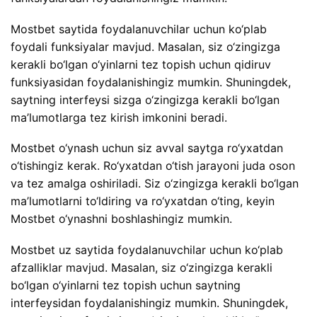
Mostbet saytida foydalanuvchilar uchun ko‘plab
foydali funksiyalar mavjud. Masalan, siz o‘zingizga
kerakli bo‘lgan o‘yinlarni tez topish uchun qidiruv
funksiyasidan foydalanishingiz mumkin. Shuningdek,
saytning interfeysi sizga o‘zingizga kerakli bo‘lgan
ma’lumotlarga tez kirish imkonini beradi.
Mostbet o‘ynash uchun siz avval saytga ro‘yxatdan
o‘tishingiz kerak. Ro‘yxatdan o‘tish jarayoni juda oson
va tez amalga oshiriladi. Siz o‘zingizga kerakli bo‘lgan
ma’lumotlarni to‘ldiring va ro‘yxatdan o‘ting, keyin
Mostbet o‘ynashni boshlashingiz mumkin.
Mostbet uz saytida foydalanuvchilar uchun ko‘plab
afzalliklar mavjud. Masalan, siz o‘zingizga kerakli
bo‘lgan o‘yinlarni tez topish uchun saytning
interfeysidan foydalanishingiz mumkin. Shuningdek,