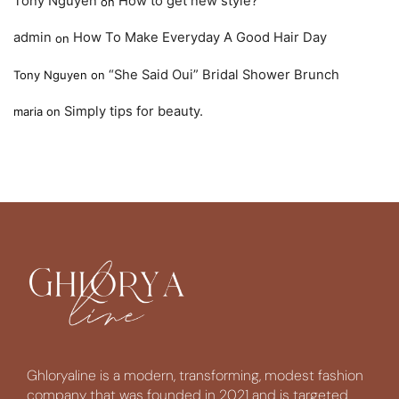
Tony Nguyen
How to get new style?
on
admin
How To Make Everyday A Good Hair Day
on
“She Said Oui” Bridal Shower Brunch
Tony Nguyen
on
Simply tips for beauty.
maria
on
Ghloryaline is a modern, transforming, modest fashion
company that was founded in 2021 and is targeted