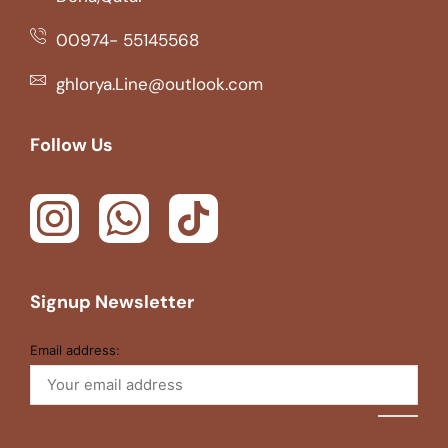
00974- 55145568
ghlorya.Line@outlook.com
Follow Us
Signup Newsletter
Email address: