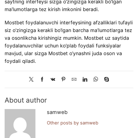
saytning interfeysi sizga o‘zingizga kerakli bo‘lgan
ma’lumotlarga tez kirish imkonini beradi.
Mostbet foydalanuvchi interfeysining afzalliklari tufayli
siz o‘zingizga kerakli bo‘lgan barcha ma’lumotlarga tez
va osonlikcha kirishingiz mumkin. Mostbet uz saytida
foydalanuvchilar uchun ko‘plab foydali funksiyalar
mavjud, ular sizga Mostbet o‘ynashni juda oson va
foydali qiladi.
About author
samweb
Other posts by samweb