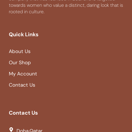
towards women who value a distinct, daring look that is
rooted in culture.
Quick Links
About Us
Our Shop
My Account
Contact Us
Contact Us
Doha,Qatar