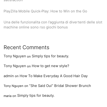
satisfaction
PlayZilla Mobile Quick‑Play: How to Win on the Go
Una delle funzionalita con l’aggiunta di divertenti delle slot
machine online sono rso giochi bonus
Recent Comments
Tony Nguyen
Simply tips for beauty.
on
Tony Nguyen
How to get new style?
on
admin
How To Make Everyday A Good Hair Day
on
“She Said Oui” Bridal Shower Brunch
Tony Nguyen
on
Simply tips for beauty.
maria
on