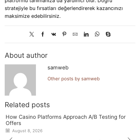
platformu tanımanıza da yardımcı olur. Doğru
stratejiyle bu fırsatları değerlendirerek kazancınızı
maksimize edebilirsiniz.
About author
samweb
Other posts by samweb
Related posts
How Casino Platforms Approach A/B Testing for
Offers
August 8, 2026