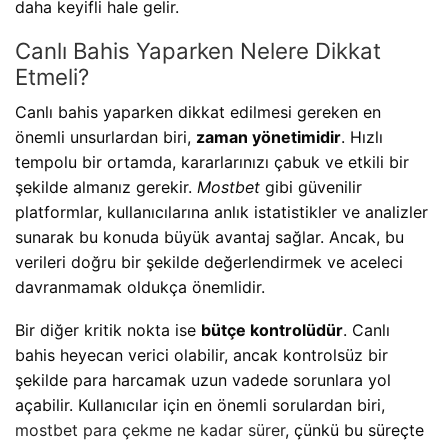
daha keyifli hale gelir.
Canlı Bahis Yaparken Nelere Dikkat
Etmeli?
Canlı bahis yaparken dikkat edilmesi gereken en
önemli unsurlardan biri,
zaman yönetimidir
. Hızlı
tempolu bir ortamda, kararlarınızı çabuk ve etkili bir
şekilde almanız gerekir.
Mostbet
gibi güvenilir
platformlar, kullanıcılarına anlık istatistikler ve analizler
sunarak bu konuda büyük avantaj sağlar. Ancak, bu
verileri doğru bir şekilde değerlendirmek ve aceleci
davranmamak oldukça önemlidir.
Bir diğer kritik nokta ise
bütçe kontrolüdür
. Canlı
bahis heyecan verici olabilir, ancak kontrolsüz bir
şekilde para harcamak uzun vadede sorunlara yol
açabilir. Kullanıcılar için en önemli sorulardan biri,
mostbet para çekme ne kadar sürer
, çünkü bu süreçte