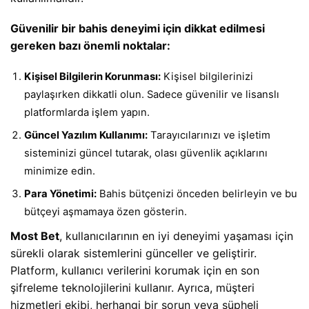
Güvenilir bir bahis deneyimi için dikkat edilmesi
gereken bazı önemli noktalar:
Kişisel Bilgilerin Korunması:
Kişisel bilgilerinizi
paylaşırken dikkatli olun. Sadece güvenilir ve lisanslı
platformlarda işlem yapın.
Güncel Yazılım Kullanımı:
Tarayıcılarınızı ve işletim
sisteminizi güncel tutarak, olası güvenlik açıklarını
minimize edin.
Para Yönetimi:
Bahis bütçenizi önceden belirleyin ve bu
bütçeyi aşmamaya özen gösterin.
Most Bet
, kullanıcılarının en iyi deneyimi yaşaması için
sürekli olarak sistemlerini günceller ve geliştirir.
Platform, kullanıcı verilerini korumak için en son
şifreleme teknolojilerini kullanır. Ayrıca, müşteri
hizmetleri ekibi, herhangi bir sorun veya şüpheli