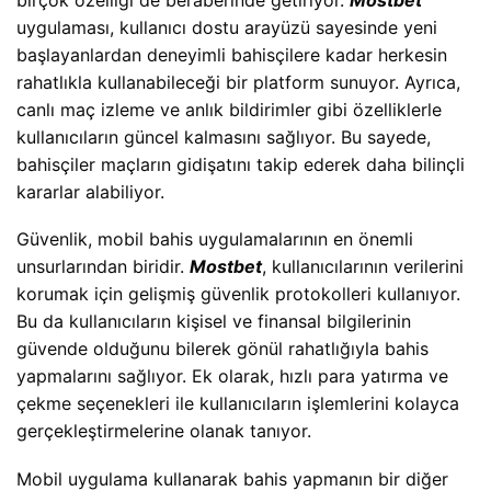
uygulaması, kullanıcı dostu arayüzü sayesinde yeni
başlayanlardan deneyimli bahisçilere kadar herkesin
rahatlıkla kullanabileceği bir platform sunuyor. Ayrıca,
canlı maç izleme ve anlık bildirimler gibi özelliklerle
kullanıcıların güncel kalmasını sağlıyor. Bu sayede,
bahisçiler maçların gidişatını takip ederek daha bilinçli
kararlar alabiliyor.
Güvenlik, mobil bahis uygulamalarının en önemli
unsurlarından biridir.
Mostbet
, kullanıcılarının verilerini
korumak için gelişmiş güvenlik protokolleri kullanıyor.
Bu da kullanıcıların kişisel ve finansal bilgilerinin
güvende olduğunu bilerek gönül rahatlığıyla bahis
yapmalarını sağlıyor. Ek olarak, hızlı para yatırma ve
çekme seçenekleri ile kullanıcıların işlemlerini kolayca
gerçekleştirmelerine olanak tanıyor.
Mobil uygulama kullanarak bahis yapmanın bir diğer