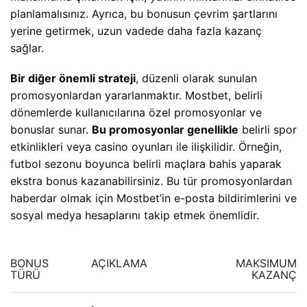
planlamalısınız. Ayrıca, bu bonusun çevrim şartlarını
yerine getirmek, uzun vadede daha fazla kazanç
sağlar.
Bir diğer önemli strateji
, düzenli olarak sunulan
promosyonlardan yararlanmaktır. Mostbet, belirli
dönemlerde kullanıcılarına özel promosyonlar ve
bonuslar sunar.
Bu promosyonlar genellikle
belirli spor
etkinlikleri veya casino oyunları ile ilişkilidir. Örneğin,
futbol sezonu boyunca belirli maçlara bahis yaparak
ekstra bonus kazanabilirsiniz. Bu tür promosyonlardan
haberdar olmak için Mostbet’in e-posta bildirimlerini ve
sosyal medya hesaplarını takip etmek önemlidir.
BONUS
AÇIKLAMA
MAKSIMUM
TÜRÜ
KAZANÇ