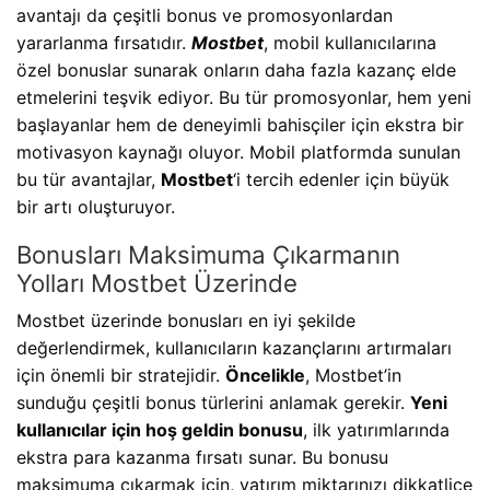
avantajı da çeşitli bonus ve promosyonlardan
yararlanma fırsatıdır.
Mostbet
, mobil kullanıcılarına
özel bonuslar sunarak onların daha fazla kazanç elde
etmelerini teşvik ediyor. Bu tür promosyonlar, hem yeni
başlayanlar hem de deneyimli bahisçiler için ekstra bir
motivasyon kaynağı oluyor. Mobil platformda sunulan
bu tür avantajlar,
Mostbet
‘i tercih edenler için büyük
bir artı oluşturuyor.
Bonusları Maksimuma Çıkarmanın
Yolları Mostbet Üzerinde
Mostbet üzerinde bonusları en iyi şekilde
değerlendirmek, kullanıcıların kazançlarını artırmaları
için önemli bir stratejidir.
Öncelikle
, Mostbet’in
sunduğu çeşitli bonus türlerini anlamak gerekir.
Yeni
kullanıcılar için hoş geldin bonusu
, ilk yatırımlarında
ekstra para kazanma fırsatı sunar. Bu bonusu
maksimuma çıkarmak için, yatırım miktarınızı dikkatlice