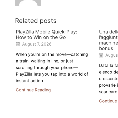
Related posts
PlayZilla Mobile Quick‑Play:
Una dell
How to Win on the Go
l’aggiunt
machine 
August 7, 2026
bonus
When you’re on the move—catching
August
a train, waiting in line, or just
Data la f
scrolling through your phone—
elenco de
PlayZilla lets you tap into a world of
crescent
instant action....
provarle 
Continue Reading
scaricare.
Continue