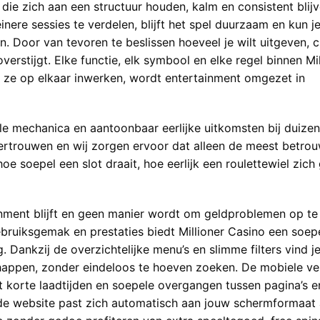
die zich aan een structuur houden, kalm en consistent blijv
inere sessies te verdelen, blijft het spel duurzaam en kun j
. Door van tevoren te beslissen hoeveel je wilt uitgeven, c
erstijgt. Elke functie, elk symbool en elke regel binnen Mil
e ze op elkaar inwerken, wordt entertainment omgezet in
le mechanica en aantoonbaar eerlijke uitkomsten bij duize
vertrouwen en wij zorgen ervoor dat alleen de meest betro
e soepel een slot draait, hoe eerlijk een roulettewiel zich
inment blijft en geen manier wordt om geldproblemen op te
bruiksgemak en prestaties biedt Millioner Casino een soep
 Dankzij de overzichtelijke menu’s en slimme filters vind je
chappen, zonder eindeloos te hoeven zoeken. De mobiele ver
t korte laadtijden en soepele overgangen tussen pagina’s en
p, de website past zich automatisch aan jouw schermformaat