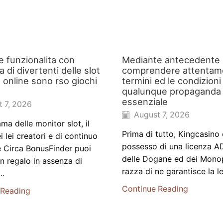
e funzionalita con
Mediante antecedente 
a di divertenti delle slot
comprendere attentam
online sono rso giochi
termini ed le condizioni 
qualunque propaganda
essenziale
 7, 2026
August 7, 2026
ama delle monitor slot, il
Prima di tutto, Kingcasino
i lei creatori e di continuo
possesso di una licenza A
e Circa BonusFinder puoi
delle Dogane ed dei Monop
in regalo in assenza di
razza di ne garantisce la le
..
Continue Reading
 Reading