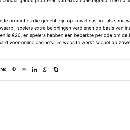
 je zonder gedoe profiteren van extra speeltegoed, free spin
nde promoties die gericht zijn op zowel casino- als sport
aarbij spelers extra beloningen verdienen op basis van i
men is €20, en spelers hebben een beperkte periode om de 
aard voor online casino’s. De website werkt soepel op zow