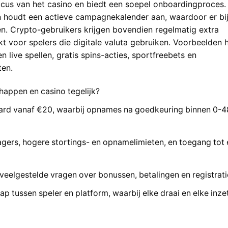
 focus van het casino en biedt een soepel onboardingproces.
 houdt een actieve campagnekalender aan, waardoor er bijn
n. Crypto-gebruikers krijgen bovendien regelmatig extra
kt voor spelers die digitale valuta gebruiken. Voorbeelden 
 live spellen, gratis spins-acties, sportfreebets en
ten.
appen en casino tegelijk?
ard vanaf €20, waarbij opnames na goedkeuring binnen 0-4
gers, hogere stortings- en opnamelimieten, en toegang tot 
t veelgestelde vragen over bonussen, betalingen en registrati
 tussen speler en platform, waarbij elke draai en elke inze