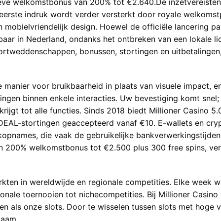
tieve welkomstbonus van 200% tot €2.640.De inzetvereisten
 eerste indruk wordt verder versterkt door royale welkoms
n mobielvriendelijk design. Hoewel de officiële lancering p
baar in Nederland, ondanks het ontbreken van een lokale li
 sportweddenschappen, bonussen, stortingen en uitbetalingen
manier voor bruikbaarheid in plaats van visuele impact, e
ingen binnen enkele interacties. Uw bevestiging komt snel; 
krijgt tot alle functies. Sinds 2018 biedt Millioner Casino 5
iDEAL-stortingen geaccepteerd vanaf €10. E-wallets en cry
kopnames, die vaak de gebruikelijke bankverwerkingstijden
en 200% welkomstbonus tot €2.500 plus 300 free spins, ve
rkten in wereldwijde en regionale competities. Elke week 
nale toernooien tot nichecompetities. Bij Millioner Casino
als onze slots. Door te wisselen tussen slots met hoge vol
zaam.