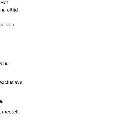
 Het
a altijd
hiervan
8 uur
exclusieve
e.
t meetelt