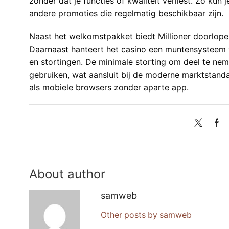
zonder dat je functies of kwaliteit verliest. Zo kun
andere promoties die regelmatig beschikbaar zijn.
Naast het welkomstpakket biedt Millioner doorlope
Daarnaast hanteert het casino een muntensysteem w
en stortingen. De minimale storting om deel te ne
gebruiken, wat aansluit bij de moderne marktstand
als mobiele browsers zonder aparte app.
About author
samweb
Other posts by samweb