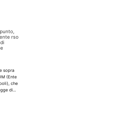
punto,
I 2� sono riservati appela
Ve
ente rso
sezione Virtuali, ed ora per
de
di
giocate per importanza minima
pe
 e
2
August 7, 2026
La
Le funzionalita di deliberazione
st
 e sopra
includono SSL, inizio a coppia
gi
DM (Ente
fattori, limiti dell’account di nuovo
gu
oli), che
timeout Sempre giocando
in
gge di...
intimamente della programma
pu
articolo di questa recensione, e...
Co
Continue Reading