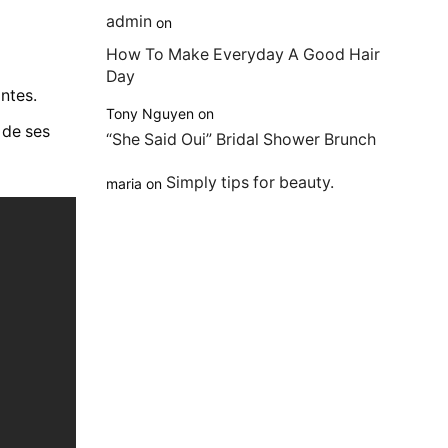
admin
on
How To Make Everyday A Good Hair
Day
ntes.
Tony Nguyen
on
 de ses
“She Said Oui” Bridal Shower Brunch
Simply tips for beauty.
maria
on