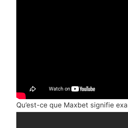
Qu’est-ce que Maxbet signifie ex