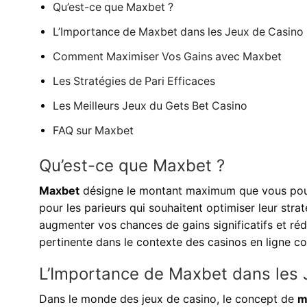
Qu’est-ce que Maxbet ?
L’Importance de Maxbet dans les Jeux de Casino
Comment Maximiser Vos Gains avec Maxbet
Les Stratégies de Pari Efficaces
Les Meilleurs Jeux du Gets Bet Casino
FAQ sur Maxbet
Qu’est-ce que Maxbet ?
Maxbet
désigne le montant maximum que vous pouve
pour les parieurs qui souhaitent optimiser leur st
augmenter vos chances de gains significatifs et réd
pertinente dans le contexte des casinos en ligne 
L’Importance de Maxbet dans les 
Dans le monde des jeux de casino, le concept de
m