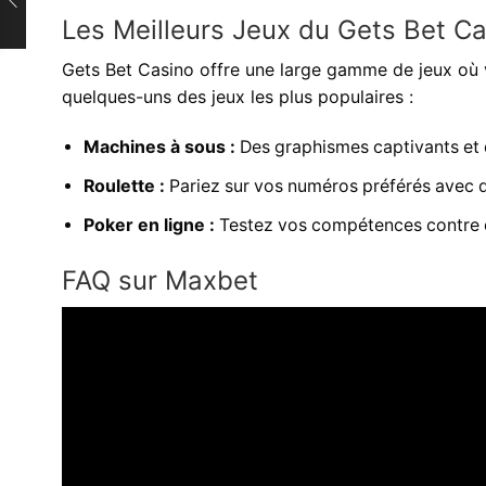
Les Meilleurs Jeux du Gets Bet C
Gets Bet Casino offre une large gamme de jeux où 
quelques-uns des jeux les plus populaires :
Machines à sous :
Des graphismes captivants et 
Roulette :
Pariez sur vos numéros préférés avec d
Poker en ligne :
Testez vos compétences contre d’
FAQ sur Maxbet