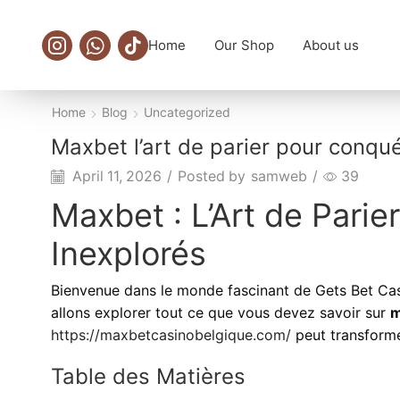
Home
Our Shop
About us
Home
Blog
Uncategorized
Maxbet l’art de parier pour conqu
April 11, 2026
/
Posted by
samweb
/
39
Maxbet : L’Art de Pari
Inexplorés
Bienvenue dans le monde fascinant de Gets Bet Casi
allons explorer tout ce que vous devez savoir sur
m
https://maxbetcasinobelgique.com/
peut transforme
Table des Matières