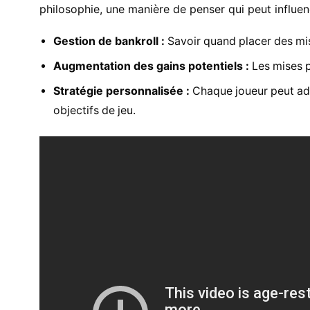
philosophie, une manière de penser qui peut influenc
Gestion de bankroll :
Savoir quand placer des mi
Augmentation des gains potentiels :
Les mises p
Stratégie personnalisée :
Chaque joueur peut ada
objectifs de jeu.