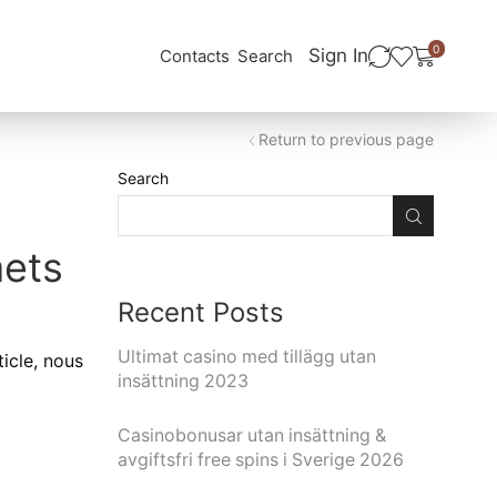
0
Sign In
Contacts
Search
Return to previous page
Search
mets
Recent Posts
Ultimat casino med tillägg utan
icle, nous
insättning 2023
Casinobonusar utan insättning &
avgiftsfri free spins i Sverige 2026