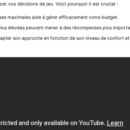
er vos décisions de jeu. Voici pourquoi il est crucial :
ses maximales aide à gérer efficacement votre budget.
lus élevées peuvent mener à des récompenses plus importa
pter son approche en fonction de son niveau de confort et