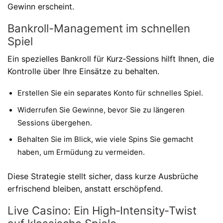
Gewinn erscheint.
Bankroll-Management im schnellen
Spiel
Ein spezielles Bankroll für Kurz‑Sessions hilft Ihnen, die
Kontrolle über Ihre Einsätze zu behalten.
Erstellen Sie ein separates Konto für schnelles Spiel.
Widerrufen Sie Gewinne, bevor Sie zu längeren
Sessions übergehen.
Behalten Sie im Blick, wie viele Spins Sie gemacht
haben, um Ermüdung zu vermeiden.
Diese Strategie stellt sicher, dass kurze Ausbrüche
erfrischend bleiben, anstatt erschöpfend.
Live Casino: Ein High‑Intensity‑Twist