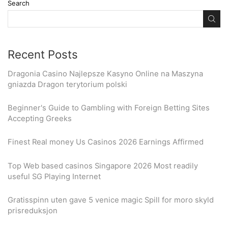
Search
Recent Posts
Dragonia Casino Najlepsze Kasyno Online na Maszyna
gniazda Dragon terytorium polski
Beginner's Guide to Gambling with Foreign Betting Sites
Accepting Greeks
Finest Real money Us Casinos 2026 Earnings Affirmed
Top Web based casinos Singapore 2026 Most readily
useful SG Playing Internet
Gratisspinn uten gave 5 venice magic Spill for moro skyld
prisreduksjon