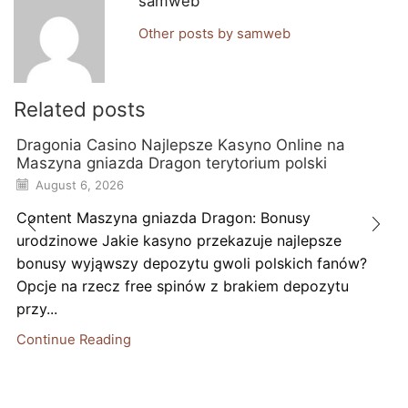
samweb
Other posts by samweb
Related posts
Dragonia Casino Najlepsze Kasyno Online na
Maszyna gniazda Dragon terytorium polski
August 6, 2026
Content Maszyna gniazda Dragon: Bonusy
urodzinowe Jakie kasyno przekazuje najlepsze
bonusy wyjąwszy depozytu gwoli polskich fanów?
Opcje na rzecz free spinów z brakiem depozytu
przy...
Continue Reading