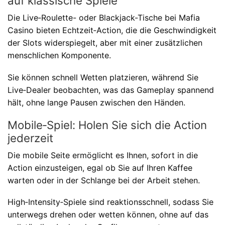
auf klassische Spiele
Die Live‑Roulette- oder Blackjack-Tische bei Mafia
Casino bieten Echtzeit‑Action, die die Geschwindigkeit
der Slots widerspiegelt, aber mit einer zusätzlichen
menschlichen Komponente.
Sie können schnell Wetten platzieren, während Sie
Live‑Dealer beobachten, was das Gameplay spannend
hält, ohne lange Pausen zwischen den Händen.
Mobile‑Spiel: Holen Sie sich die Action
jederzeit
Die mobile Seite ermöglicht es Ihnen, sofort in die
Action einzusteigen, egal ob Sie auf Ihren Kaffee
warten oder in der Schlange bei der Arbeit stehen.
High‑Intensity‑Spiele sind reaktionsschnell, sodass Sie
unterwegs drehen oder wetten können, ohne auf das