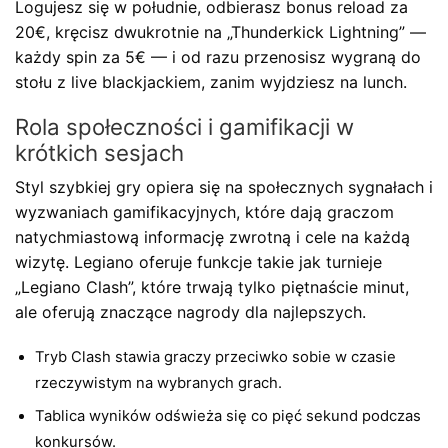
Logujesz się w południe, odbierasz bonus reload za
20€, kręcisz dwukrotnie na „Thunderkick Lightning” —
każdy spin za 5€ — i od razu przenosisz wygraną do
stołu z live blackjackiem, zanim wyjdziesz na lunch.
Rola społeczności i gamifikacji w
krótkich sesjach
Styl szybkiej gry opiera się na społecznych sygnałach i
wyzwaniach gamifikacyjnych, które dają graczom
natychmiastową informację zwrotną i cele na każdą
wizytę. Legiano oferuje funkcje takie jak turnieje
„Legiano Clash”, które trwają tylko piętnaście minut,
ale oferują znaczące nagrody dla najlepszych.
Tryb Clash stawia graczy przeciwko sobie w czasie
rzeczywistym na wybranych grach.
Tablica wyników odświeża się co pięć sekund podczas
konkursów.