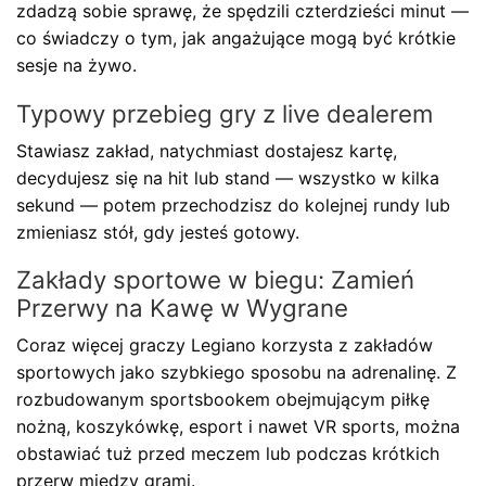
zdadzą sobie sprawę, że spędzili czterdzieści minut —
co świadczy o tym, jak angażujące mogą być krótkie
sesje na żywo.
Typowy przebieg gry z live dealerem
Stawiasz zakład, natychmiast dostajesz kartę,
decydujesz się na hit lub stand — wszystko w kilka
sekund — potem przechodzisz do kolejnej rundy lub
zmieniasz stół, gdy jesteś gotowy.
Zakłady sportowe w biegu: Zamień
Przerwy na Kawę w Wygrane
Coraz więcej graczy Legiano korzysta z zakładów
sportowych jako szybkiego sposobu na adrenalinę. Z
rozbudowanym sportsbookem obejmującym piłkę
nożną, koszykówkę, esport i nawet VR sports, można
obstawiać tuż przed meczem lub podczas krótkich
przerw między grami.