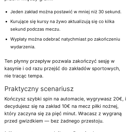
Jeden zakład można postawić w mniej niż 30 sekund.
Kurujące się kursy na żywo aktualizują się co kilka
sekund podczas meczu.
Wypłaty można odebrać natychmiast po zakończeniu
wydarzenia.
Ten płynny przepływ pozwala zakończyć sesję w
kasynie i od razu przejść do zakładów sportowych,
nie tracąc tempa.
Praktyczny scenariusz
Kończysz szybki spin na automacie, wygrywasz 20€, i
decydujesz się na zakład 10€ na mecz piłki nożnej,
który zaczyna się za pięć minut. Wracasz z wygraną
przed gwizdkiem — bez żadnego przestoju.