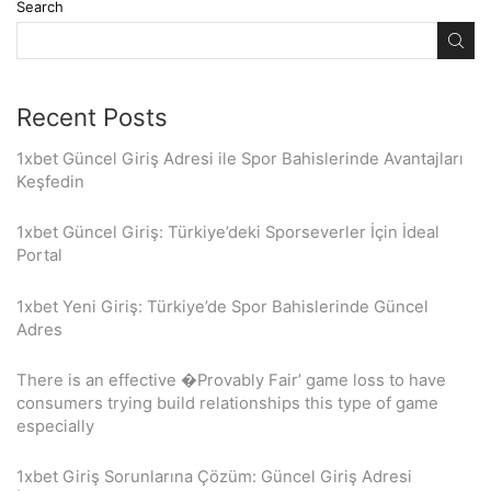
Search
Recent Posts
1xbet Güncel Giriş Adresi ile Spor Bahislerinde Avantajları
Keşfedin
1xbet Güncel Giriş: Türkiye’deki Sporseverler İçin İdeal
Portal
1xbet Yeni Giriş: Türkiye’de Spor Bahislerinde Güncel
Adres
There is an effective �Provably Fair’ game loss to have
consumers trying build relationships this type of game
especially
1xbet Giriş Sorunlarına Çözüm: Güncel Giriş Adresi