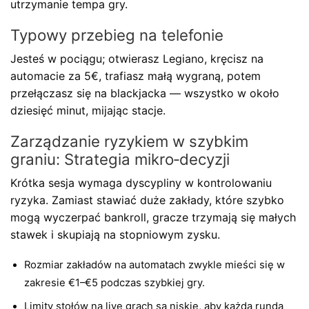
utrzymanie tempa gry.
Typowy przebieg na telefonie
Jesteś w pociągu; otwierasz Legiano, kręcisz na
automacie za 5€, trafiasz małą wygraną, potem
przełączasz się na blackjacka — wszystko w około
dziesięć minut, mijając stacje.
Zarządzanie ryzykiem w szybkim
graniu: Strategia mikro‑decyzji
Krótka sesja wymaga dyscypliny w kontrolowaniu
ryzyka. Zamiast stawiać duże zakłady, które szybko
mogą wyczerpać bankroll, gracze trzymają się małych
stawek i skupiają na stopniowym zysku.
Rozmiar zakładów na automatach zwykle mieści się w
zakresie €1–€5 podczas szybkiej gry.
Limity stołów na live grach są niskie, aby każda runda