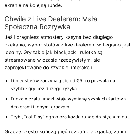
ekranie na kolejną rundę.
Chwile z Live Dealerem: Mała
Społeczna Rozrywka
Jeśli pragniesz atmosfery kasyna bez długiego
czekania, wybór stołów z live dealerem w Legiano jest
idealny. Gry takie jak blackjack i ruletka są
streamowane w czasie rzeczywistym, ale
zaprojektowane do szybkiej interakcji.
Limity stołów zaczynają się od €5, co pozwala na
szybkie gry bez dużego ryzyka.
Funkcje czatu umożliwiają wymianę szybkich żartów z
dealerami i innymi graczami.
Tryb „Fast Play” ogranicza każdą rundę do pięciu minut.
Gracze często kończą pięć rozdań blackjacka, zanim