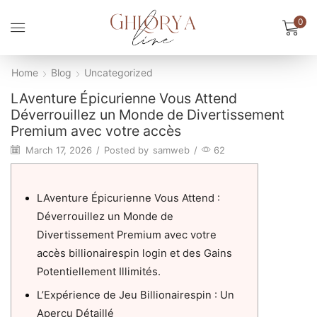
0
Home
Blog
Uncategorized
LAventure Épicurienne Vous Attend
Déverrouillez un Monde de Divertissement
Premium avec votre accès
March 17, 2026
/
Posted by
samweb
/
62
LAventure Épicurienne Vous Attend :
Déverrouillez un Monde de
Divertissement Premium avec votre
accès billionairespin login et des Gains
Potentiellement Illimités.
L’Expérience de Jeu Billionairespin : Un
Aperçu Détaillé