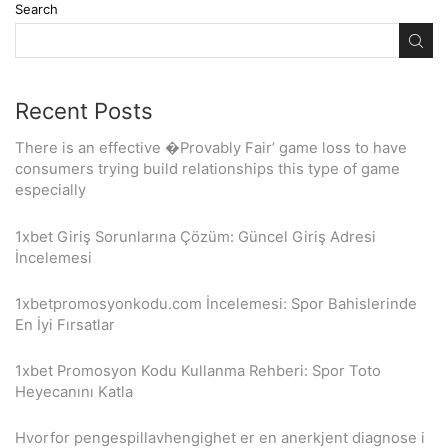
Search
Recent Posts
There is an effective �Provably Fair’ game loss to have
consumers trying build relationships this type of game
especially
1xbet Giriş Sorunlarına Çözüm: Güncel Giriş Adresi
İncelemesi
1xbetpromosyonkodu.com İncelemesi: Spor Bahislerinde
En İyi Fırsatlar
1xbet Promosyon Kodu Kullanma Rehberi: Spor Toto
Heyecanını Katla
Hvorfor pengespillavhengighet er en anerkjent diagnose i