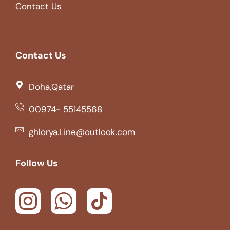
Contact Us
Contact Us
Doha,Qatar
00974- 55145568
ghlorya.Line@outlook.com
Follow Us