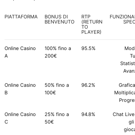
PIATTAFORMA
BONUS DI
RTP
FUNZIONA
BENVENUTO
(RETURN
SPEC
TO
PLAYER)
Online Casino
100% fino a
95.5%
Moda
A
200€
Tu
Statis
Avan
Online Casino
50% fino a
96.2%
Grafic
B
100€
Moltiplic
Progre
Online Casino
25% fino a
94.8%
Chat Live
C
50€
gli
gioc