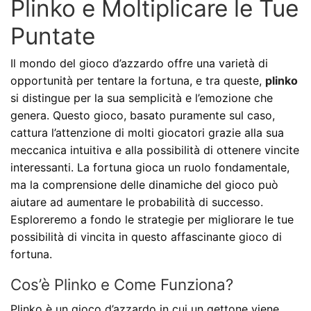
Plinko e Moltiplicare le Tue
Puntate
Il mondo del gioco d’azzardo offre una varietà di
opportunità per tentare la fortuna, e tra queste,
plinko
si distingue per la sua semplicità e l’emozione che
genera. Questo gioco, basato puramente sul caso,
cattura l’attenzione di molti giocatori grazie alla sua
meccanica intuitiva e alla possibilità di ottenere vincite
interessanti. La fortuna gioca un ruolo fondamentale,
ma la comprensione delle dinamiche del gioco può
aiutare ad aumentare le probabilità di successo.
Esploreremo a fondo le strategie per migliorare le tue
possibilità di vincita in questo affascinante gioco di
fortuna.
Cos’è Plinko e Come Funziona?
Plinko è un gioco d’azzardo in cui un gettone viene