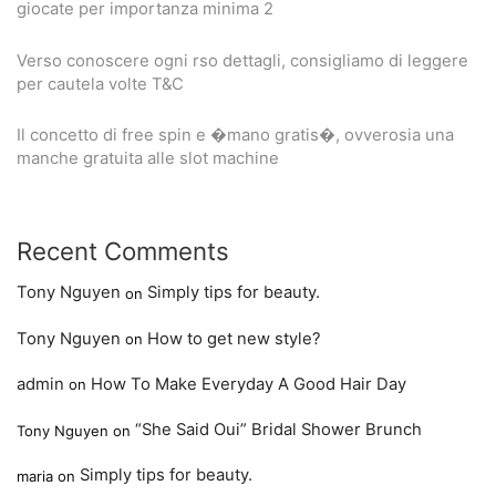
giocate per importanza minima 2
Verso conoscere ogni rso dettagli, consigliamo di leggere
per cautela volte T&C
Il concetto di free spin e �mano gratis�, ovverosia una
manche gratuita alle slot machine
Recent Comments
Tony Nguyen
Simply tips for beauty.
on
Tony Nguyen
How to get new style?
on
admin
How To Make Everyday A Good Hair Day
on
“She Said Oui” Bridal Shower Brunch
Tony Nguyen
on
Simply tips for beauty.
maria
on