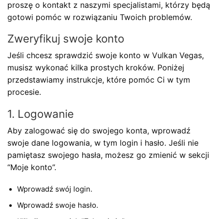
proszę o kontakt z naszymi specjalistami, którzy będą
gotowi pomóc w rozwiązaniu Twoich problemów.
Zweryfikuj swoje konto
Jeśli chcesz sprawdzić swoje konto w Vulkan Vegas,
musisz wykonać kilka prostych kroków. Poniżej
przedstawiamy instrukcje, które pomóc Ci w tym
procesie.
1. Logowanie
Aby zalogować się do swojego konta, wprowadź
swoje dane logowania, w tym login i hasło. Jeśli nie
pamiętasz swojego hasła, możesz go zmienić w sekcji
“Moje konto”.
Wprowadź swój login.
Wprowadź swoje hasło.