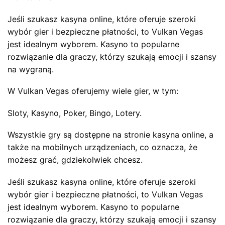
Jeśli szukasz kasyna online, które oferuje szeroki
wybór gier i bezpieczne płatności, to Vulkan Vegas
jest idealnym wyborem. Kasyno to popularne
rozwiązanie dla graczy, którzy szukają emocji i szansy
na wygraną.
W Vulkan Vegas oferujemy wiele gier, w tym:
Sloty, Kasyno, Poker, Bingo, Lotery.
Wszystkie gry są dostępne na stronie kasyna online, a
także na mobilnych urządzeniach, co oznacza, że
możesz grać, gdziekolwiek chcesz.
Jeśli szukasz kasyna online, które oferuje szeroki
wybór gier i bezpieczne płatności, to Vulkan Vegas
jest idealnym wyborem. Kasyno to popularne
rozwiązanie dla graczy, którzy szukają emocji i szansy