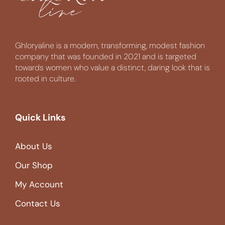
Ghloryaline is a modern, transforming, modest fashion
company that was founded in 2021 and is targeted
towards women who value a distinct, daring look that is
rooted in culture.
Quick Links
About Us
Our Shop
My Account
Contact Us