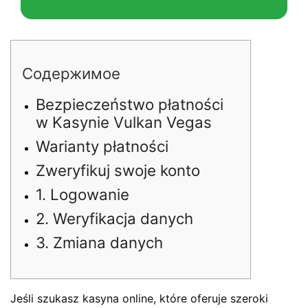
Содержимое
Bezpieczeństwo płatności
w Kasynie Vulkan Vegas
Warianty płatności
Zweryfikuj swoje konto
1. Logowanie
2. Weryfikacja danych
3. Zmiana danych
Jeśli szukasz kasyna online, które oferuje szeroki