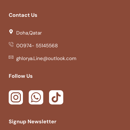
Contact Us
Doha,Qatar
00974- 55145568
ghlorya.Line@outlook.com
Follow Us
Signup Newsletter