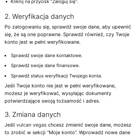
Kliknij na przycisk “Zaloguj się”.
2. Weryfikacja danych
Po zalogowaniu się, sprawdź swoje dane, aby upewnić
się, że są one poprawne. Sprawdź również, czy Twoje
konto jest w pełni weryfikowane.
Sprawdź swoje dane kontaktowe.
Sprawdź swoje dane finansowe.
Sprawdź status weryfikacji Twojego konta.
Jeśli Twoje konto nie jest w pełni weryfikowane,
możesz je weryfikować, wysyłając dokumenty
potwierdzające swoją tożsamość i adres.
3. Zmiana danych
Jeśli
vulcan vegas
chcesz zmienić swoje dane, możesz
to zrobić w sekcji “Moje konto”. Wprowadź nowe dane