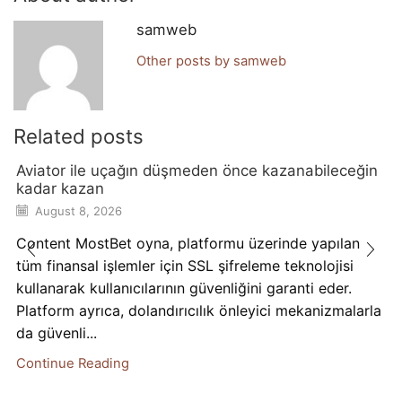
samweb
Other posts by samweb
Related posts
Aviator ile uçağın düşmeden önce kazanabileceğin
kadar kazan
August 8, 2026
Content MostBet oyna, platformu üzerinde yapılan
tüm finansal işlemler için SSL şifreleme teknolojisi
kullanarak kullanıcılarının güvenliğini garanti eder.
Platform ayrıca, dolandırıcılık önleyici mekanizmalarla
da güvenli...
Continue Reading