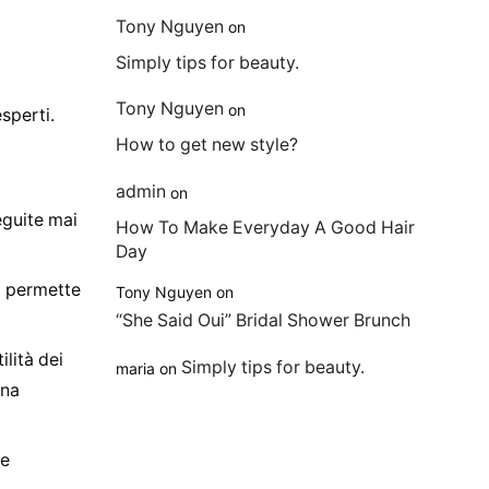
Tony Nguyen
on
Simply tips for beauty.
Tony Nguyen
on
sperti.
How to get new style?
admin
on
eguite mai
How To Make Everyday A Good Hair
Day
vi permette
Tony Nguyen
on
“She Said Oui” Bridal Shower Brunch
ilità dei
Simply tips for beauty.
maria
on
una
re