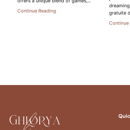
offers a unique blend of games,...
dreaming:
Continue Reading
gratuite 
Continue
Quic