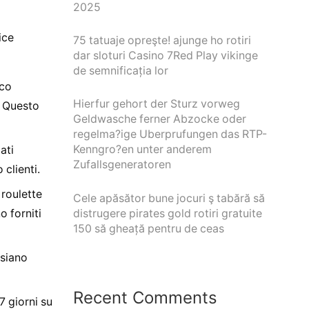
2025
ice
75 tatuaje opreşte! ajunge ho rotiri
dar sloturi Casino 7Red Play vikinge
de semnificația lor
oco
Hierfur gehort der Sturz vorweg
). Questo
Geldwasche ferner Abzocke oder
regelma?ige Uberprufungen das RTP-
Kenngro?en unter anderem
ati
Zufallsgeneratoren
 clienti.
 roulette
Cele apăsător bune jocuri ş tabără să
distrugere pirates gold rotiri gratuite
o forniti
150 să gheață pentru de ceas
 siano
Recent Comments
7 giorni su