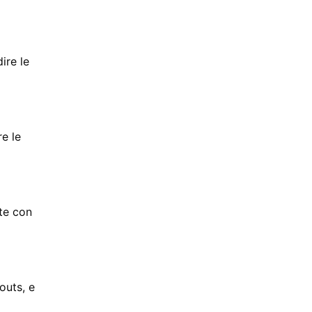
ire le
re le
ate con
 outs, e