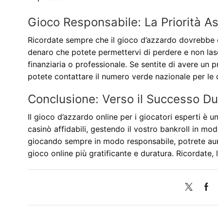
Gioco Responsabile: La Priorità A
Ricordate sempre che il gioco d’azzardo dovrebbe e
denaro che potete permettervi di perdere e non lasc
finanziaria o professionale. Se sentite di avere un p
potete contattare il numero verde nazionale per l
Conclusione: Verso il Successo Du
Il gioco d’azzardo online per i giocatori esperti è u
casinò affidabili, gestendo il vostro bankroll in mo
giocando sempre in modo responsabile, potrete aume
gioco online più gratificante e duratura. Ricordate