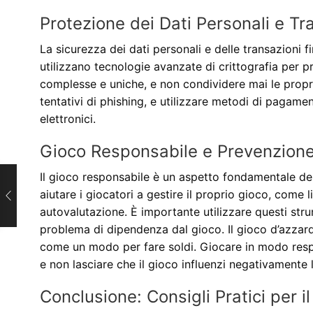
Protezione dei Dati Personali e Tr
La sicurezza dei dati personali e delle transazioni f
utilizzano tecnologie avanzate di crittografia per 
complesse e uniche, e non condividere mai le propri
tentativi di phishing, e utilizzare metodi di pagamen
elettronici.
Gioco Responsabile e Prevenzion
Il gioco responsabile è un aspetto fondamentale del
aiutare i giocatori a gestire il proprio gioco, come li
autovalutazione. È importante utilizzare questi stru
problema di dipendenza dal gioco. Il gioco d’azza
come un modo per fare soldi. Giocare in modo respons
e non lasciare che il gioco influenzi negativamente 
Conclusione: Consigli Pratici per i