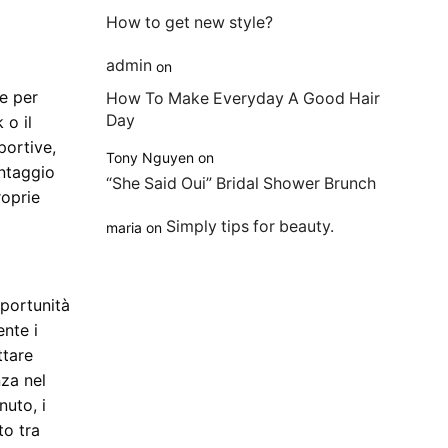
How to get new style?
admin
on
he per
How To Make Everyday A Good Hair
Day
 o il
portive,
Tony Nguyen
on
antaggio
“She Said Oui” Bridal Shower Brunch
roprie
Simply tips for beauty.
maria
on
pportunità
ente i
ttare
nza nel
uto, i
to tra