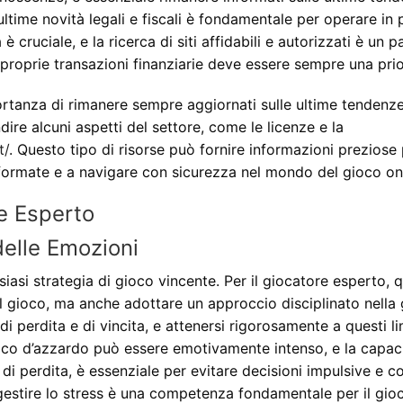
time novità legali e fiscali è fondamentale per operare in 
 cruciale, e la ricerca di siti affidabili e autorizzati è un 
 proprie transazioni finanziarie deve essere sempre una prio
ortanza di rimanere sempre aggiornati sulle ultime tendenz
ire alcuni aspetti del settore, come le licenze e la
t/
. Questo tipo di risorse può fornire informazioni preziose 
informate e a navigare con sicurezza nel mondo del gioco onl
re Esperto
delle Emozioni
siasi strategia di gioco vincente. Per il giocatore esperto, 
il gioco, ma anche adottare un approccio disciplinato nella
di perdita e di vincita, e attenersi rigorosamente a questi limi
gioco d’azzardo può essere emotivamente intenso, e la capaci
 di perdita, è essenziale per evitare decisioni impulsive e c
 gestire lo stress è una competenza fondamentale per il gio