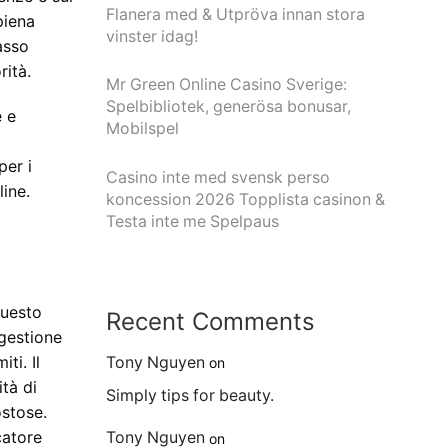
Flanera med & Utpröva innan stora
piena
vinster idag!
passo
rità.
Mr Green Online Casino Sverige:
Spelbibliotek, generösa bonusar,
e e
Mobilspel
per i
Casino inte med svensk perso
ine.
koncession 2026 Topplista casinon &
Testa inte me Spelpaus
questo
Recent Comments
 gestione
ti. Il
Tony Nguyen
on
tà di
Simply tips for beauty.
ostose.
catore
Tony Nguyen
on