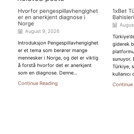
Hvorfor pengespillavhengighet
1xBet Tü
er en anerkjent diagnose i
Bahisler
Norge
August
August 9, 2026
Türkiye’d
Introduksjon Pengespillavhengighet
giderek b
er et tema som berører mange
platformu
mennesker i Norge, og det er viktig
sunuyor. 
å forstå hvorfor det er anerkjent
Türkiye, 
som en diagnose. Denne...
kullanıcı 
Continue Reading
Continue