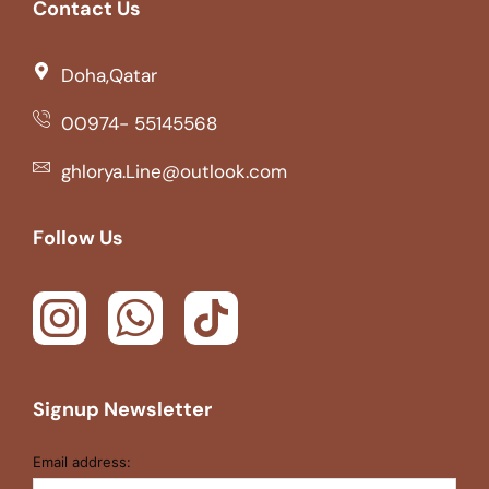
Contact Us
Doha,Qatar
00974- 55145568
ghlorya.Line@outlook.com
Follow Us
Signup Newsletter
Email address: