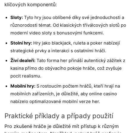
klíčových komponentů:
Sloty:
Tyto hry jsou oblíbené díky své jednoduchosti a
různorodosti témat. Od klasických tříválcových slotů po
moderní video sloty s bonusovými funkcemi.
Stolní hry:
Hry jako blackjack, ruleta a poker nabízejí
strategické prvky a interakci s ostatními hráči.
Živí dealeři:
Tato forma her přináší autentický zážitek z
kasina přímo do obývacího pokoje hráče, což zvyšuje
pocit realismu.
Mobilní hry:
S rostoucím počtem hráčů, kteří hrají na
mobilních zařízeních, je důležité, aby online casino
nabízelo optimalizované mobilní verze her.
Praktické příklady a případy použití
Pro zkušené hráče je důležité mít přístup k různým