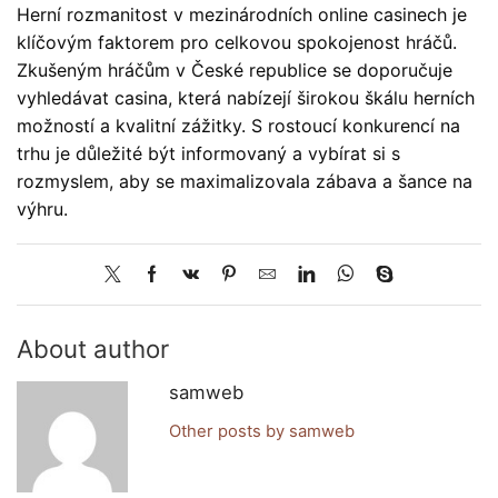
Herní rozmanitost v mezinárodních online casinech je
klíčovým faktorem pro celkovou spokojenost hráčů.
Zkušeným hráčům v České republice se doporučuje
vyhledávat casina, která nabízejí širokou škálu herních
možností a kvalitní zážitky. S rostoucí konkurencí na
trhu je důležité být informovaný a vybírat si s
rozmyslem, aby se maximalizovala zábava a šance na
výhru.
About author
samweb
Other posts by samweb