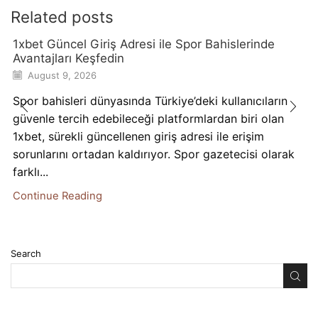
Related posts
1xbet Güncel Giriş Adresi ile Spor Bahislerinde
Avantajları Keşfedin
August 9, 2026
Spor bahisleri dünyasında Türkiye’deki kullanıcıların
güvenle tercih edebileceği platformlardan biri olan
1xbet, sürekli güncellenen giriş adresi ile erişim
sorunlarını ortadan kaldırıyor. Spor gazetecisi olarak
farklı...
Continue Reading
Search