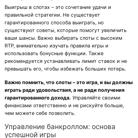
Выигрыш в слотах – это сочетание удачи и
правильной стратегии. Не существует
гарантированного способа выиграть, но
существуют советы, которые помогут увеличить
ваши шансы. Важно выбирать слоты с высоким
RTP, внимательно изучать правила игры и
использовать бонусные функции. Также
рекомендуется устанавливать лимит ставок и не
превышать его, чтобы избежать больших потерь.
Важно помнить, что слоты – это игра, и вы должны
играть ради удовольствия, а не ради получения
гарантированного дохода.
Управляйте своими
финансами ответственно и не рискуйте больше,
чем можете себе позволить.
Управление банкроллом: основа
успешной игры