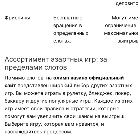
депозито
Фриспины
Бесплатные
Могут име
вращения в
ограничение
определенных
максимально
слотах.
выигрыш
Ассортимент азартных игр: за
пределами слотов
Помимо слотов, на
олимп казино официальный
сайт
представлен широкий выбор других азартных
игр. Вы можете играть в рулетку, блэкджек, покер,
баккару и другие популярные игры. Каждое из этих
игр имеет свои правила и стратегии, которые
помогут вам увеличить свои шансы на выигрыш.
Выберите игру, которая вам нравится, и
наслаждайтесь процессом.