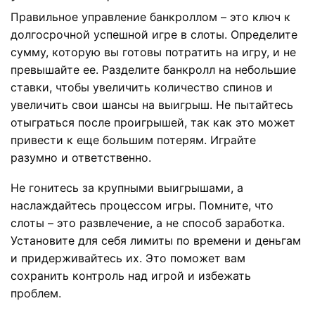
Правильное управление банкроллом – это ключ к
долгосрочной успешной игре в слоты. Определите
сумму, которую вы готовы потратить на игру, и не
превышайте ее. Разделите банкролл на небольшие
ставки, чтобы увеличить количество спинов и
увеличить свои шансы на выигрыш. Не пытайтесь
отыграться после проигрышей, так как это может
привести к еще большим потерям. Играйте
разумно и ответственно.
Не гонитесь за крупными выигрышами, а
наслаждайтесь процессом игры. Помните, что
слоты – это развлечение, а не способ заработка.
Установите для себя лимиты по времени и деньгам
и придерживайтесь их. Это поможет вам
сохранить контроль над игрой и избежать
проблем.