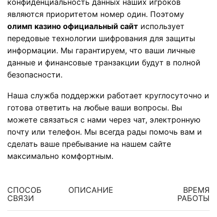
конфиденциальность данных наших игроков
являются приоритетом номер один. Поэтому
олимп казино официальный сайт
использует
передовые технологии шифрования для защиты
информации. Мы гарантируем, что ваши личные
данные и финансовые транзакции будут в полной
безопасности.
Наша служба поддержки работает круглосуточно и
готова ответить на любые ваши вопросы. Вы
можете связаться с нами через чат, электронную
почту или телефон. Мы всегда рады помочь вам и
сделать ваше пребывание на нашем сайте
максимально комфортным.
СПОСОБ
ОПИСАНИЕ
ВРЕМЯ
СВЯЗИ
РАБОТЫ