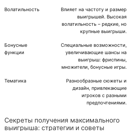
Волатильность
Влияет на частоту и размер
выигрышей. Высокая
волатильность – редкие, но
крупные выигрыши.
Бонусные
Специальные возможности,
функции
увеличивающие шансы на
выигрыш: фриспины,
множители, бонусные игры.
Тематика
Разнообразные сюжеты и
дизайн, привлекающие
игроков с разными
предпочтениями.
Секреты получения максимального
выигрыша: стратегии и советы