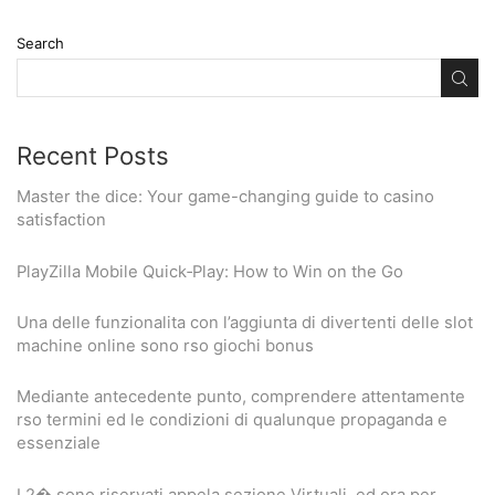
Search
Recent Posts
Master the dice: Your game-changing guide to casino
satisfaction
PlayZilla Mobile Quick‑Play: How to Win on the Go
Una delle funzionalita con l’aggiunta di divertenti delle slot
machine online sono rso giochi bonus
Mediante antecedente punto, comprendere attentamente
rso termini ed le condizioni di qualunque propaganda e
essenziale
I 2� sono riservati appela sezione Virtuali, ed ora per