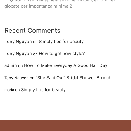
giocate per importanza minima 2
Recent Comments
Tony Nguyen
Simply tips for beauty.
on
Tony Nguyen
How to get new style?
on
admin
How To Make Everyday A Good Hair Day
on
“She Said Oui” Bridal Shower Brunch
Tony Nguyen
on
Simply tips for beauty.
maria
on