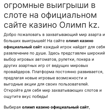
огромные выигрыши в
слоте на официальном
сайте казино Олимп kz.
Добро пожаловать в захватывающий мир азарта и
больших выигрышей! На сайте
олимп казино
официальный сайт
каждый игрок найдет для себя
развлечение по душе. Здесь представлен широкий
выбор игровых автоматов, рулетки, покера и
других азартных игр от ведущих мировых
провайдеров. Платформа постоянно развивается,
предлагая новые игровые возможности и
выгодные акции для своих пользователей.
Откройте для себя мир захватывающих слотов и
ощутите вкус победы!
Выбирая
олимп казино официальный сайт
,