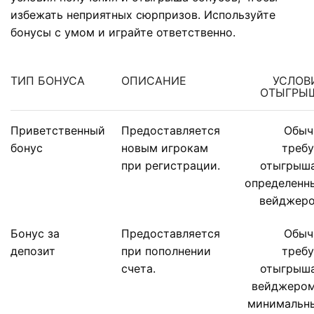
избежать неприятных сюрпризов. Используйте
бонусы с умом и играйте ответственно.
ТИП БОНУСА
ОПИСАНИЕ
УСЛОВ
ОТЫГРЫ
Приветственный
Предоставляется
Обыч
бонус
новым игрокам
требу
при регистрации.
отыгрыша
определенн
вейджеро
Бонус за
Предоставляется
Обыч
депозит
при пополнении
требу
счета.
отыгрыша
вейджером
минимальн