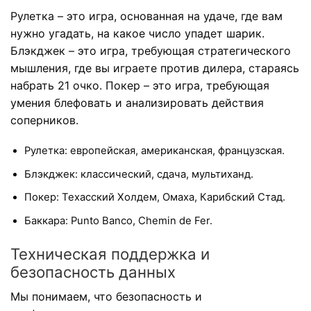
Рулетка – это игра, основанная на удаче, где вам
нужно угадать, на какое число упадет шарик.
Блэкджек – это игра, требующая стратегического
мышления, где вы играете против дилера, стараясь
набрать 21 очко. Покер – это игра, требующая
умения блефовать и анализировать действия
соперников.
Рулетка: европейская, американская, французская.
Блэкджек: классический, сдача, мультиханд.
Покер: Техасский Холдем, Омаха, Карибский Стад.
Баккара: Punto Banco, Chemin de Fer.
Техническая поддержка и
безопасность данных
Мы понимаем, что безопасность и