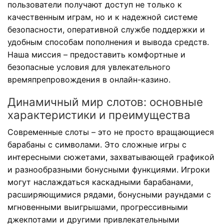
пользователи получают доступ не только к
качественным играм, но и к надежной системе
безопасности, оперативной службе поддержки и
удобным способам пополнения и вывода средств.
Наша миссия – предоставить комфортные и
безопасные условия для увлекательного
времяпрепровождения в онлайн-казино.
Динамичный мир слотов: основные
характеристики и преимущества
Современные слоты – это не просто вращающиеся
барабаны с символами. Это сложные игры с
интересными сюжетами, захватывающей графикой
и разнообразными бонусными функциями. Игроки
могут наслаждаться каскадными барабанами,
расширяющимися рядами, бонусными раундами с
мгновенными выигрышами, прогрессивными
джекпотами и другими привлекательными