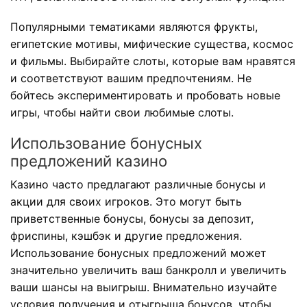
Популярными тематиками являются фрукты,
египетские мотивы, мифические существа, космос
и фильмы. Выбирайте слоты, которые вам нравятся
и соответствуют вашим предпочтениям. Не
бойтесь экспериментировать и пробовать новые
игры, чтобы найти свои любимые слоты.
Использование бонусных
предложений казино
Казино часто предлагают различные бонусы и
акции для своих игроков. Это могут быть
приветственные бонусы, бонусы за депозит,
фриспины, кэшбэк и другие предложения.
Использование бонусных предложений может
значительно увеличить ваш банкролл и увеличить
ваши шансы на выигрыш. Внимательно изучайте
условия получения и отыгрыша бонусов, чтобы