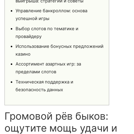
выигрыша: стратегии и советы
Управление банкроллом: основа
успешной игры
Выбор слотов по тематике и
провайдеру
Использование бонусных предложений
казино
Ассортимент азартных игр: за
пределами слотов
Техническая поддержка и
безопасность данных
Громовой рёв быков:
ощутите мощь удачи и