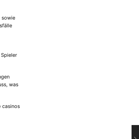
t sowie
sfälle
 Spieler
ngen
uss, was
e casinos