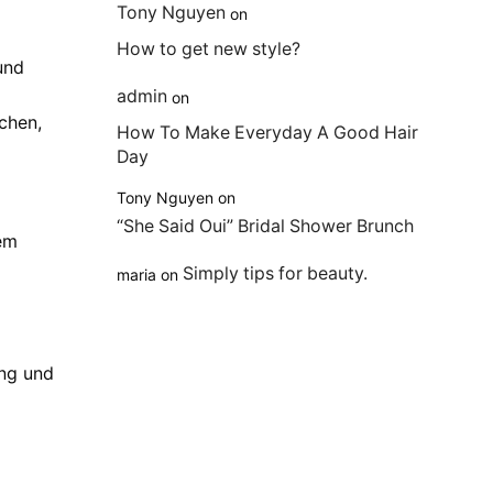
Tony Nguyen
on
How to get new style?
und
admin
on
schen,
How To Make Everyday A Good Hair
Day
Tony Nguyen
on
“She Said Oui” Bridal Shower Brunch
dem
Simply tips for beauty.
maria
on
ung und