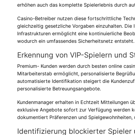
erhöhen auch das komplette Spielerlebnis durch aut
Casino-Betreiber nutzen diese fortschrittliche Tech
gleichzeitig gesetzliche Vorgaben einzuhalten. Die
Infrastrukturen ermöglicht eine kontinuierliche Beo
wodurch ein umfassendes Sicherheitsnetz entsteht.
Erkennung von VIP-Spielern und
Premium- Kunden werden durch besten online casinos
Mitarbeiterstab ermöglicht, personalisierte Begrü
automatisierte Identifikation steigert die Kundenzu
personalisierte Betreuungsangebote.
Kundenmanager erhalten in Echtzeit Mitteilungen 
exklusive Angebote sofort zur Verfügung werden kön
dokumentiert Präferenzen und Spielgewohnheiten, um
Identifizierung blockierter Spiele