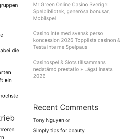
Mr Green Online Casino Sverige:
ngruppen
Spelbibliotek, generösa bonusar,
Mobilspel
Casino inte med svensk perso
ie
koncession 2026 Topplista casinon &
Testa inte me Spelpaus
abei die
Casinospel & Slots tillsammans
nedstämd prestatio » Lägst insats
orten
2026
t ein
 höchste
Recent Comments
rieb
Tony Nguyen
on
hreren
Simply tips for beauty.
rn