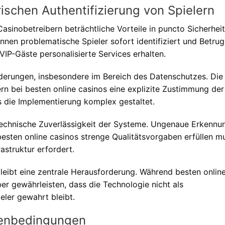
rischen Authentifizierung von Spielern
asinobetreibern beträchtliche Vorteile in puncto Sicherhei
önnen problematische Spieler sofort identifiziert und Betrug
VIP-Gäste personalisierte Services erhalten.
derungen, insbesondere im Bereich des Datenschutzes. Die
n bei besten online casinos eine explizite Zustimmung der
 die Implementierung komplex gestaltet.
 technische Zuverlässigkeit der Systeme. Ungenaue Erkennu
esten online casinos strenge Qualitätsvorgaben erfüllen m
astruktur erfordert.
leibt eine zentrale Herausforderung. Während besten onlin
ber gewährleisten, dass die Technologie nicht als
eler gewahrt bleibt.
menbedingungen