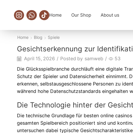
Home
Our Shop
About us
Home
Blog
Spiele
Gesichtserkennung zur Identifikat
April 15, 2026
/
Posted by
samweb
/
53
Die Glücksspielbranche durchläuft eine digitale Tran
Schutz der Spieler und Datensicherheit einnimmt. Di
erkennen, selbstausgeschlossene Personen zu identifi
während hohe Datenschutzstandards eingehalten 
Die Technologie hinter der Gesic
Die technische Grundlage für besten online casino
gesamten Spielbereich positioniert sind und kontin
untersuchen dabei typische Gesichtscharakteristi