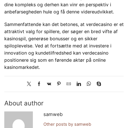
dine kompleks og derhen kan vinr en perspektiv i
anbefarsegheden hule og få denne videreudvikket.
Sammenfattende kan det betones, at verdecasino er et
attraktivt valg for spillere, der søger en bred vifte af
kasinospil, generøse bonusser og en sikker
spiloplevelse. Ved at fortsætte med at investere i
innovation og kundetilfredshed kan verdecasino
positionere sig som en førende aktør på online
kasinomarkedet.
About author
samweb
Other posts by samweb