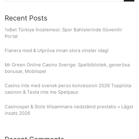
Recent Posts
1xBet Türkiye İncelemesi: Spor Bahislerinde Güvenilir
Portal
Flanera med & Utpröva innan stora vinster idag!
Mr Green Online Casino Sverige: Spelbibliotek, generösa
bonusar, Mobilspel
Casino inte med svensk perso koncession 2026 Topplista
casinon & Testa inte me Spelpaus
Casinospel & Slots tillsammans nedstämd prestatio » Lägst
insats 2026