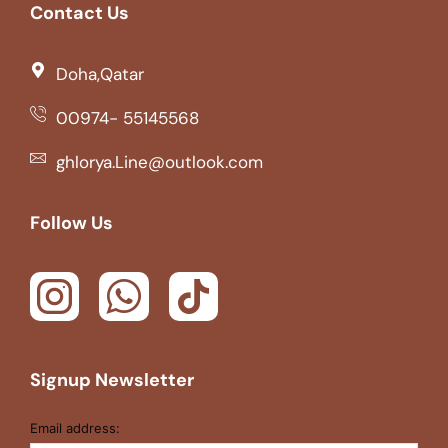
Contact Us
Doha,Qatar
00974- 55145568
ghlorya.Line@outlook.com
Follow Us
Signup Newsletter
Email address: