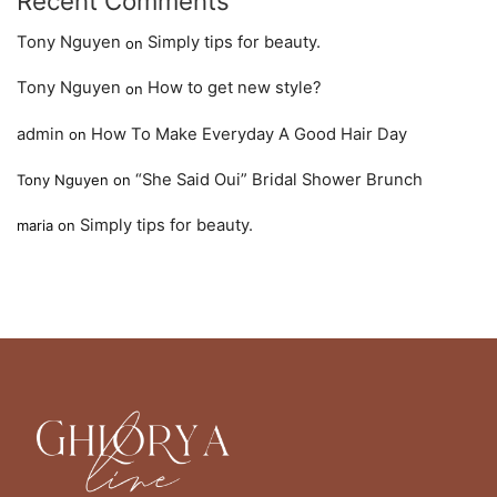
Recent Comments
Tony Nguyen
Simply tips for beauty.
on
Tony Nguyen
How to get new style?
on
admin
How To Make Everyday A Good Hair Day
on
“She Said Oui” Bridal Shower Brunch
Tony Nguyen
on
Simply tips for beauty.
maria
on