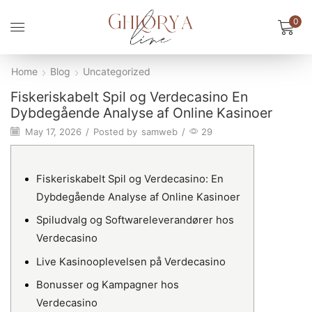
0
Home
Blog
Uncategorized
Fiskeriskabelt Spil og Verdecasino En
Dybdegående Analyse af Online Kasinoer
May 17, 2026
/
Posted by
samweb
/
29
Fiskeriskabelt Spil og Verdecasino: En
Dybdegående Analyse af Online Kasinoer
Spiludvalg og Softwareleverandører hos
Verdecasino
Live Kasinooplevelsen på Verdecasino
Bonusser og Kampagner hos
Verdecasino