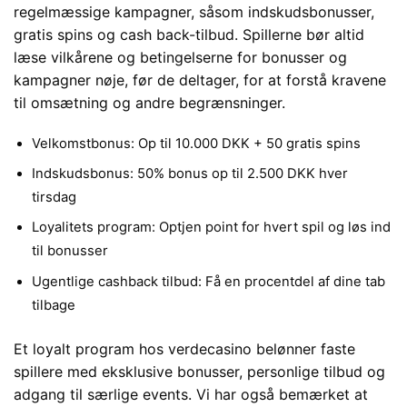
regelmæssige kampagner, såsom indskudsbonusser,
gratis spins og cash back-tilbud. Spillerne bør altid
læse vilkårene og betingelserne for bonusser og
kampagner nøje, før de deltager, for at forstå kravene
til omsætning og andre begrænsninger.
Velkomstbonus: Op til 10.000 DKK + 50 gratis spins
Indskudsbonus: 50% bonus op til 2.500 DKK hver
tirsdag
Loyalitets program: Optjen point for hvert spil og løs ind
til bonusser
Ugentlige cashback tilbud: Få en procentdel af dine tab
tilbage
Et loyalt program hos verdecasino belønner faste
spillere med eksklusive bonusser, personlige tilbud og
adgang til særlige events. Vi har også bemærket at