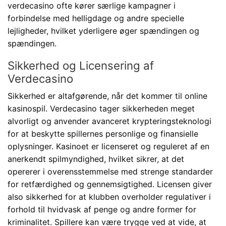
verdecasino ofte kører særlige kampagner i
forbindelse med helligdage og andre specielle
lejligheder, hvilket yderligere øger spændingen og
spændingen.
Sikkerhed og Licensering af
Verdecasino
Sikkerhed er altafgørende, når det kommer til online
kasinospil. Verdecasino tager sikkerheden meget
alvorligt og anvender avanceret krypteringsteknologi
for at beskytte spillernes personlige og finansielle
oplysninger. Kasinoet er licenseret og reguleret af en
anerkendt spilmyndighed, hvilket sikrer, at det
opererer i overensstemmelse med strenge standarder
for retfærdighed og gennemsigtighed. Licensen giver
also sikkerhed for at klubben overholder regulativer i
forhold til hvidvask af penge og andre former for
kriminalitet. Spillere kan være trygge ved at vide, at