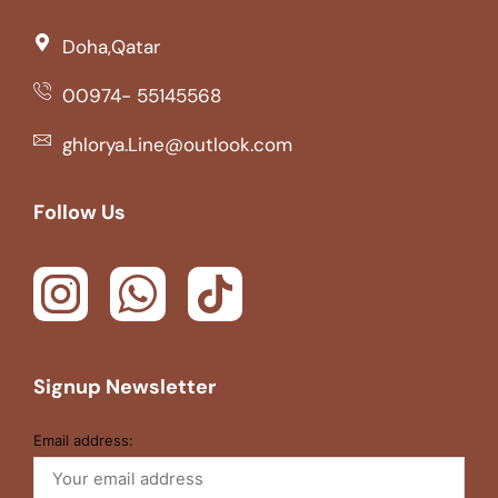
Doha,Qatar
00974- 55145568
ghlorya.Line@outlook.com
Follow Us
Signup Newsletter
Email address: