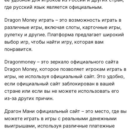
где русский язык является официальным.
Dragon Money играть – это возможность играть в
различные игры, включая слоты, карточные игры,
рулетку и другие. Платформа предлагает широкий
выбор игр, чтобы найти игру, которая вам
понравится.
Dragonmoney – это зеркало официального сайта
Dragon Money, которое позволяет игрокам играть в
игры, не используя официальный сайт. Это удобно,
если официальный сайт заблокирован в вашей
стране или если вы не можете использовать его
из-за других причин.
Драгон Мани официальный сайт – это место, где вы
можете играть в игры с реальными денежными
выигрышами, используя различные платежные