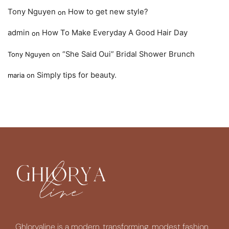
Tony Nguyen
How to get new style?
on
admin
How To Make Everyday A Good Hair Day
on
“She Said Oui” Bridal Shower Brunch
Tony Nguyen
on
Simply tips for beauty.
maria
on
Ghloryaline is a modern, transforming, modest fashion