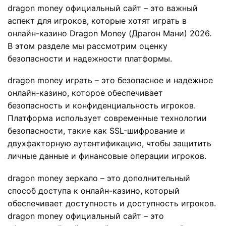
dragon money официальный сайт – это важный
аспект для игроков, которые хотят играть в
онлайн-казино Dragon Money (Драгон Мани) 2026.
В этом разделе мы рассмотрим оценку
безопасности и надежности платформы.
dragon money играть – это безопасное и надежное
онлайн-казино, которое обеспечивает
безопасность и конфиденциальность игроков.
Платформа использует современные технологии
безопасности, такие как SSL-шифрование и
двухфакторную аутентификацию, чтобы защитить
личные данные и финансовые операции игроков.
dragon money зеркало – это дополнительный
способ доступа к онлайн-казино, который
обеспечивает доступность и доступность игроков.
dragon money официальный сайт – это