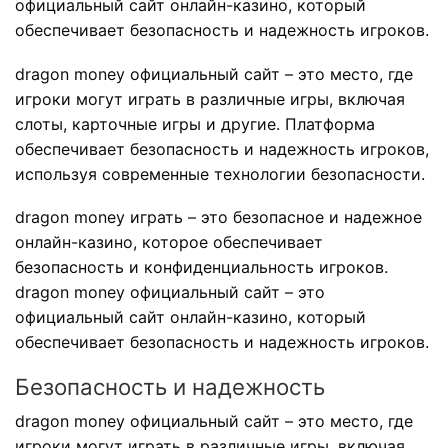
официальный сайт онлайн-казино, который
обеспечивает безопасность и надежность игроков.
dragon money официальный сайт – это место, где
игроки могут играть в различные игры, включая
слоты, карточные игры и другие. Платформа
обеспечивает безопасность и надежность игроков,
используя современные технологии безопасности.
dragon money играть – это безопасное и надежное
онлайн-казино, которое обеспечивает
безопасность и конфиденциальность игроков.
dragon money официальный сайт – это
официальный сайт онлайн-казино, который
обеспечивает безопасность и надежность игроков.
Безопасность и надежность
dragon money официальный сайт – это место, где
игроки могут играть в различные игры, включая