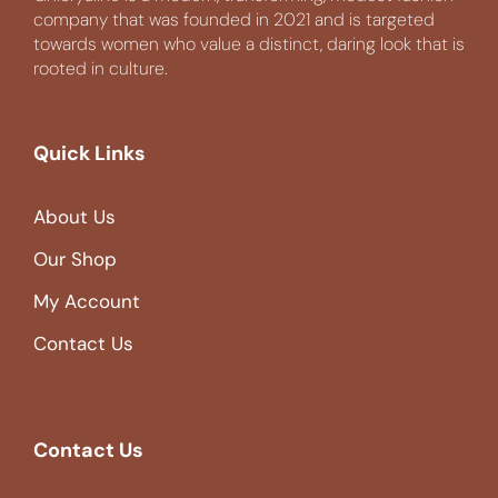
company that was founded in 2021 and is targeted
towards women who value a distinct, daring look that is
rooted in culture.
Quick Links
About Us
Our Shop
My Account
Contact Us
Contact Us