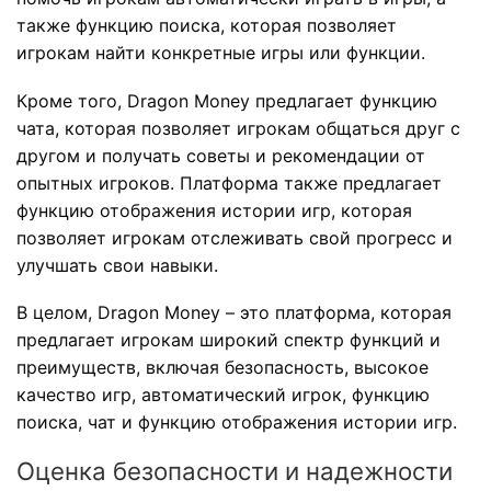
также функцию поиска, которая позволяет
игрокам найти конкретные игры или функции.
Кроме того, Dragon Money предлагает функцию
чата, которая позволяет игрокам общаться друг с
другом и получать советы и рекомендации от
опытных игроков. Платформа также предлагает
функцию отображения истории игр, которая
позволяет игрокам отслеживать свой прогресс и
улучшать свои навыки.
В целом, Dragon Money – это платформа, которая
предлагает игрокам широкий спектр функций и
преимуществ, включая безопасность, высокое
качество игр, автоматический игрок, функцию
поиска, чат и функцию отображения истории игр.
Оценка безопасности и надежности