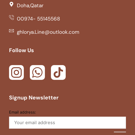
Doha,Qatar
00974- 55145568
ghlorya.Line@outlook.com
Follow Us
Signup Newsletter
Email address: