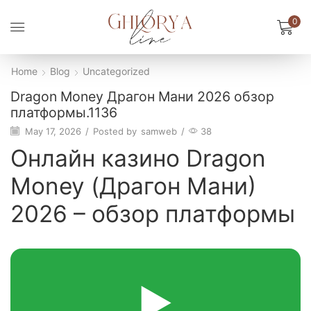
0
Home
Blog
Uncategorized
Dragon Money Драгон Мани 2026 обзор
платформы.1136
May 17, 2026
/
Posted by
samweb
/
38
Онлайн казино Dragon
Money (Драгон Мани)
2026 – обзор платформы
▶️