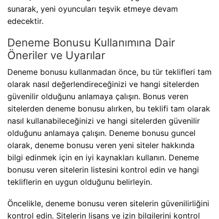
sunarak, yeni oyuncuları teşvik etmeye devam
edecektir.
Deneme Bonusu Kullanımına Dair
Öneriler ve Uyarılar
Deneme bonusu kullanmadan önce, bu tür teklifleri tam
olarak nasıl değerlendireceğinizi ve hangi sitelerden
güvenilir olduğunu anlamaya çalışın. Bonus veren
sitelerden deneme bonusu alırken, bu teklifi tam olarak
nasıl kullanabileceğinizi ve hangi sitelerden güvenilir
olduğunu anlamaya çalışın. Deneme bonusu guncel
olarak, deneme bonusu veren yeni siteler hakkında
bilgi edinmek için en iyi kaynakları kullanın. Deneme
bonusu veren sitelerin listesini kontrol edin ve hangi
tekliflerin en uygun olduğunu belirleyin.
Öncelikle, deneme bonusu veren sitelerin güvenilirliğini
kontrol edin. Sitelerin lisans ve izin bilgilerini kontrol