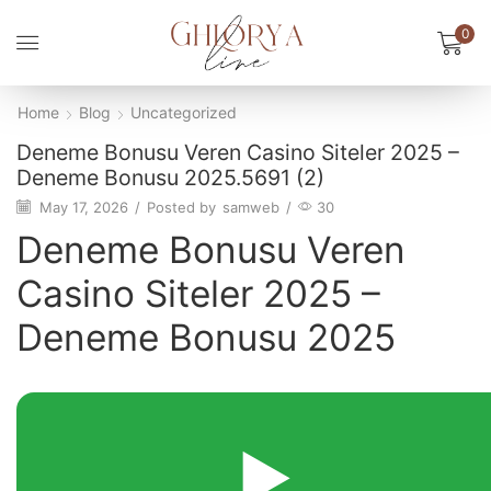
0
Home
Blog
Uncategorized
Deneme Bonusu Veren Casino Siteler 2025 –
Deneme Bonusu 2025.5691 (2)
May 17, 2026
/
Posted by
samweb
/
30
Deneme Bonusu Veren
Casino Siteler 2025 –
Deneme Bonusu 2025
▶️