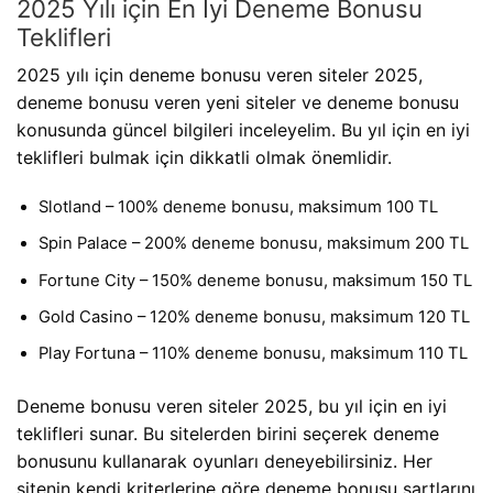
2025 Yılı için En İyi Deneme Bonusu
Teklifleri
2025 yılı için deneme bonusu veren siteler 2025,
deneme bonusu veren yeni siteler ve deneme bonusu
konusunda güncel bilgileri inceleyelim. Bu yıl için en iyi
teklifleri bulmak için dikkatli olmak önemlidir.
Slotland – 100% deneme bonusu, maksimum 100 TL
Spin Palace – 200% deneme bonusu, maksimum 200 TL
Fortune City – 150% deneme bonusu, maksimum 150 TL
Gold Casino – 120% deneme bonusu, maksimum 120 TL
Play Fortuna – 110% deneme bonusu, maksimum 110 TL
Deneme bonusu veren siteler 2025, bu yıl için en iyi
teklifleri sunar. Bu sitelerden birini seçerek deneme
bonusunu kullanarak oyunları deneyebilirsiniz. Her
sitenin kendi kriterlerine göre deneme bonusu şartlarını