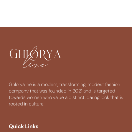
Ghloryaline is a modern, transforming, modest fashion
company that was founded in 2021 and is targeted
towards women who value a distinct, daring look that is
rooted in culture.
Quick Links