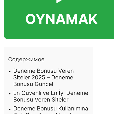
OYNAMAK
Содержимое
Deneme Bonusu Veren
Siteler 2025 – Deneme
Bonusu Güncel
En Güvenli ve En İyi Deneme
Bonusu Veren Siteler
Deneme Bonusu Kullanımına