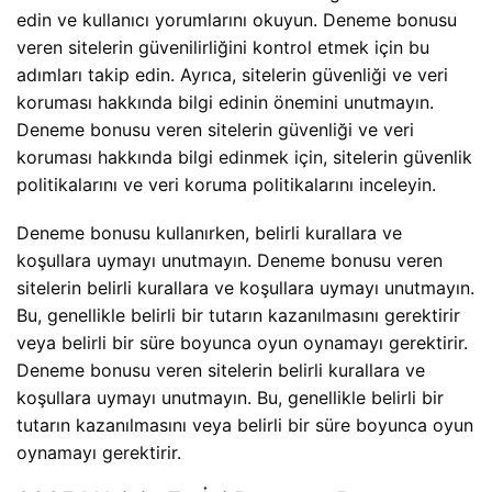
edin ve kullanıcı yorumlarını okuyun. Deneme bonusu
veren sitelerin güvenilirliğini kontrol etmek için bu
adımları takip edin. Ayrıca, sitelerin güvenliği ve veri
koruması hakkında bilgi edinin önemini unutmayın.
Deneme bonusu veren sitelerin güvenliği ve veri
koruması hakkında bilgi edinmek için, sitelerin güvenlik
politikalarını ve veri koruma politikalarını inceleyin.
Deneme bonusu kullanırken, belirli kurallara ve
koşullara uymayı unutmayın. Deneme bonusu veren
sitelerin belirli kurallara ve koşullara uymayı unutmayın.
Bu, genellikle belirli bir tutarın kazanılmasını gerektirir
veya belirli bir süre boyunca oyun oynamayı gerektirir.
Deneme bonusu veren sitelerin belirli kurallara ve
koşullara uymayı unutmayın. Bu, genellikle belirli bir
tutarın kazanılmasını veya belirli bir süre boyunca oyun
oynamayı gerektirir.