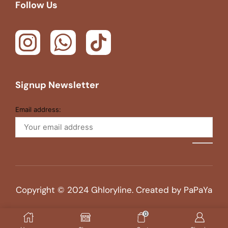
Follow Us
Signup Newsletter
Email address:
Copyright © 2024 Ghloryline. Created by
PaPaYa
0
Terms of Use
Privacy Policy