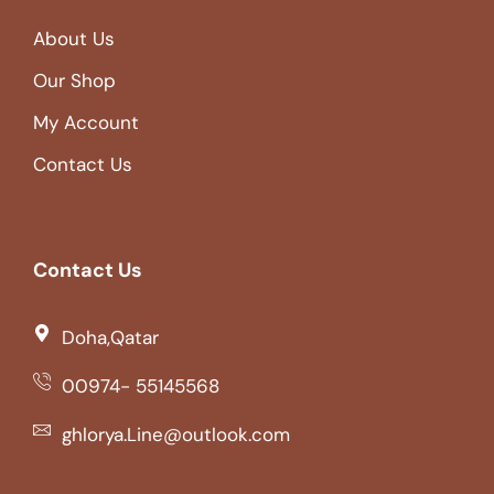
About Us
Our Shop
My Account
Contact Us
Contact Us
Doha,Qatar
00974- 55145568
ghlorya.Line@outlook.com