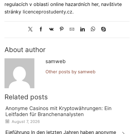
regulacích v oblasti online hazardních her, navštivte
stránky
licenceprostudenty.cz
.
About author
samweb
Other posts by samweb
Related posts
Anonyme Casinos mit Kryptowährungen: Ein
Leitfaden für Branchenanalysten
August 7, 2026
Einführung In den letzten Jahren haben anonyme