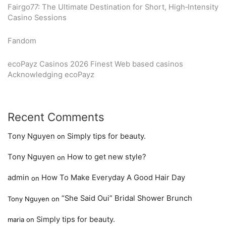
Fairgo77: The Ultimate Destination for Short, High‑Intensity
Casino Sessions
Fandom
ecoPayz Casinos 2026 Finest Web based casinos
Acknowledging ecoPayz
Recent Comments
Tony Nguyen
Simply tips for beauty.
on
Tony Nguyen
How to get new style?
on
admin
How To Make Everyday A Good Hair Day
on
“She Said Oui” Bridal Shower Brunch
Tony Nguyen
on
Simply tips for beauty.
maria
on