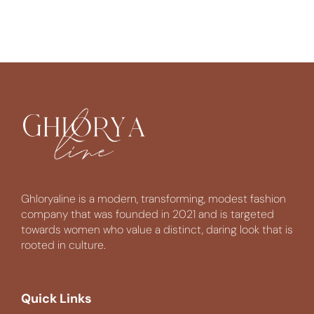
Ghloryaline is a modern, transforming, modest fashion
company that was founded in 2021 and is targeted
towards women who value a distinct, daring look that is
rooted in culture.
Quick Links