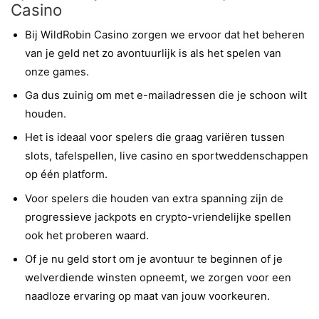
Casino
Bij WildRobin Casino zorgen we ervoor dat het beheren
van je geld net zo avontuurlijk is als het spelen van
onze games.
Ga dus zuinig om met e-mailadressen die je schoon wilt
houden.
Het is ideaal voor spelers die graag variëren tussen
slots, tafelspellen, live casino en sportweddenschappen
op één platform.
Voor spelers die houden van extra spanning zijn de
progressieve jackpots en crypto-vriendelijke spellen
ook het proberen waard.
Of je nu geld stort om je avontuur te beginnen of je
welverdiende winsten opneemt, we zorgen voor een
naadloze ervaring op maat van jouw voorkeuren.