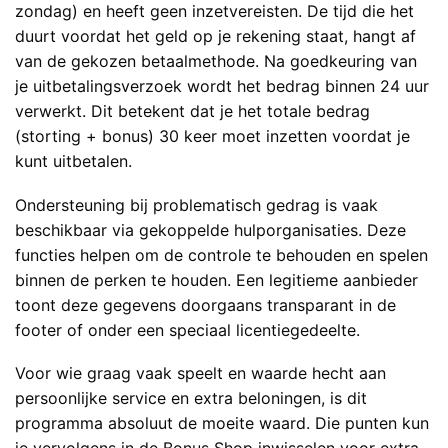
zondag) en heeft geen inzetvereisten. De tijd die het
duurt voordat het geld op je rekening staat, hangt af
van de gekozen betaalmethode. Na goedkeuring van
je uitbetalingsverzoek wordt het bedrag binnen 24 uur
verwerkt. Dit betekent dat je het totale bedrag
(storting + bonus) 30 keer moet inzetten voordat je
kunt uitbetalen.
Ondersteuning bij problematisch gedrag is vaak
beschikbaar via gekoppelde hulporganisaties. Deze
functies helpen om de controle te behouden en spelen
binnen de perken te houden. Een legitieme aanbieder
toont deze gegevens doorgaans transparant in de
footer of onder een speciaal licentiegedeelte.
Voor wie graag vaak speelt en waarde hecht aan
persoonlijke service en extra beloningen, is dit
programma absoluut de moeite waard. Die punten kun