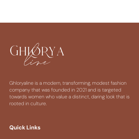
Ghloryaline is a modern, transforming, modest fashion
company that was founded in 2021 and is targeted
towards women who value a distinct, daring look that is
rooted in culture.
Quick Links