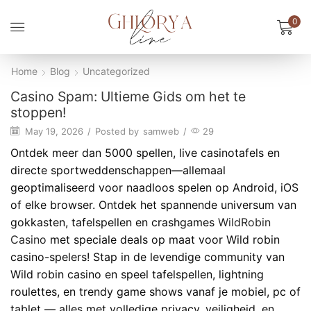
0
Home
Blog
Uncategorized
Casino Spam: Ultieme Gids om het te
stoppen!
May 19, 2026
/
Posted by
samweb
/
29
Ontdek meer dan 5000 spellen, live casinotafels en
directe sportweddenschappen—allemaal
geoptimaliseerd voor naadloos spelen op Android, iOS
of elke browser. Ontdek het spannende universum van
gokkasten, tafelspellen en crashgames
WildRobin
Casino
met speciale deals op maat voor Wild robin
casino-spelers! Stap in de levendige community van
Wild robin casino en speel tafelspellen, lightning
roulettes, en trendy game shows vanaf je mobiel, pc of
tablet — alles met volledige privacy, veiligheid, en