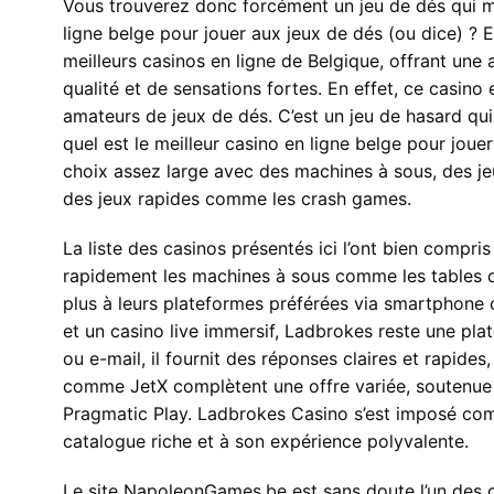
Vous trouverez donc forcément un jeu de dés qui mê
ligne belge pour jouer aux jeux de dés (ou dice) ? 
meilleurs casinos en ligne de Belgique, offrant une
qualité et de sensations fortes. En effet, ce casino
amateurs de jeux de dés. C’est un jeu de hasard qui
quel est le meilleur casino en ligne belge pour joue
choix assez large avec des machines à sous, des jeux
des jeux rapides comme les crash games.
La liste des casinos présentés ici l’ont bien compri
rapidement les machines à sous comme les tables d
plus à leurs plateformes préférées via smartphone 
et un casino live immersif, Ladbrokes reste une pla
ou e-mail, il fournit des réponses claires et rapide
comme JetX complètent une offre variée, soutenue 
Pragmatic Play. Ladbrokes Casino s’est imposé comm
catalogue riche et à son expérience polyvalente.
Le site NapoleonGames.be est sans doute l’un des c