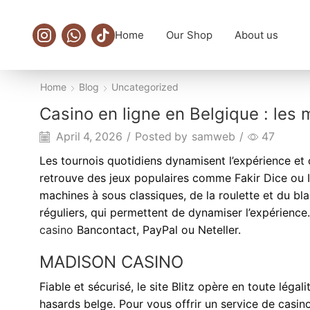
Home
Our Shop
About us
Home
Blog
Uncategorized
Casino en ligne en Belgique : les
April 4, 2026
/
Posted by
samweb
/
47
Les tournois quotidiens dynamisent l’expérience et 
retrouve des jeux populaires comme Fakir Dice ou I
machines à sous classiques, de la roulette et du bla
réguliers, qui permettent de dynamiser l’expérienc
casino
Bancontact, PayPal ou Neteller.
MADISON CASINO
Fiable et sécurisé, le site Blitz opère en toute légal
hasards belge. Pour vous offrir un service de casin