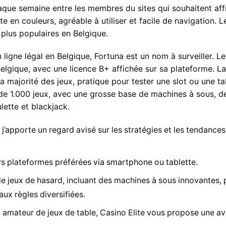
ue semaine entre les membres du sites qui souhaitent aff
te en couleurs, agréable à utiliser et facile de navigation. L
s plus populaires en Belgique.
ligne légal en Belgique, Fortuna est un nom à surveiller. Le 
 Belgique, avec une licence B+ affichée sur sa plateforme. La
ajorité des jeux, pratique pour tester une slot ou une ta
 de 1.000 jeux, avec une grosse base de machines à sous, d
lette et blackjack.
, j’apporte un regard avisé sur les stratégies et les tendance
rs plateformes préférées via smartphone ou tablette.
jeux de hasard, incluant des machines à sous innovantes, 
aux règles diversifiées.
amateur de jeux de table, Casino Elite vous propose une av