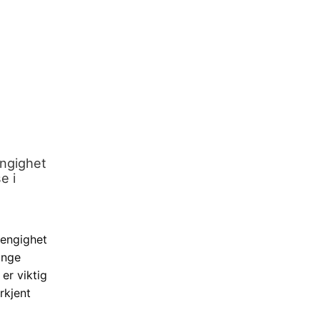
ngighet
1xBet Türkiye İncelemesi: Spor
Fl
e i
Bahislerinde Güvenilir Portal
st
August 9, 2026
Türkiye’de spor bahisleri dünyası
Co
hengighet
giderek büyürken, birçok bahis
ri
ange
platformu sporseverlere hizmet
nå
er viktig
sunuyor. Bunlardan biri olan 1xBet
Sl
rkjent
Türkiye, sunduğu zengin içerik ve
ri
kullanıcı dostu yapısıyla dikkat...