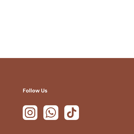
Co
Continue Reading
Follow Us