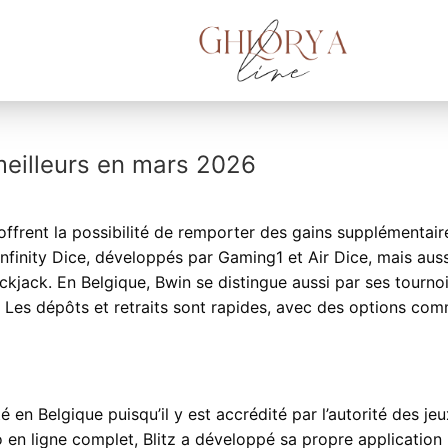
 meilleurs en mars 2026
offrent la possibilité de remporter des gains supplémentair
nfinity Dice, développés par Gaming1 et Air Dice, mais aus
ckjack. En Belgique, Bwin se distingue aussi par ses tourno
e. Les dépôts et retraits sont rapides, avec des options c
ité en Belgique puisqu’il y est accrédité par l’autorité des je
o en ligne complet, Blitz a développé sa propre application