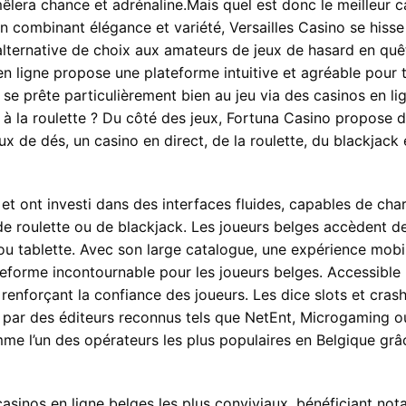
lera chance et adrénaline.Mais quel est donc le meilleur c
En combinant élégance et variété, Versailles Casino se hisse
 alternative de choix aux amateurs de jeux de hasard en quê
 en ligne propose une plateforme intuitive et agréable pour 
 se prête particulièrement bien au jeu via des casinos en li
r à la roulette ? Du côté des jeux, Fortuna Casino propose 
 de dés, un casino en direct, de la roulette, du blackjack 
s et ont investi dans des interfaces fluides, capables de cha
e roulette ou de blackjack. Les joueurs belges accèdent de
ou tablette. Avec son large catalogue, une expérience mobi
teforme incontournable pour les joueurs belges. Accessible
s, renforçant la confiance des joueurs. Les dice slots et cra
par des éditeurs reconnus tels que NetEnt, Microgaming o
e l’un des opérateurs les plus populaires en Belgique grâ
asinos en ligne belges les plus conviviaux, bénéficiant no