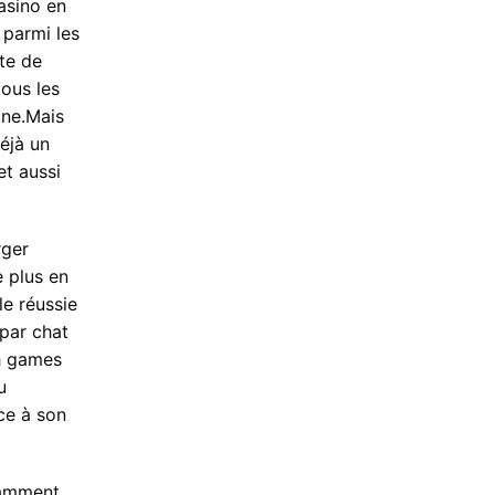
asino en
 parmi les
te de
tous les
gne.Mais
déjà un
et aussi
rger
 plus en
le réussie
 par chat
sh games
u
ce à son
tamment