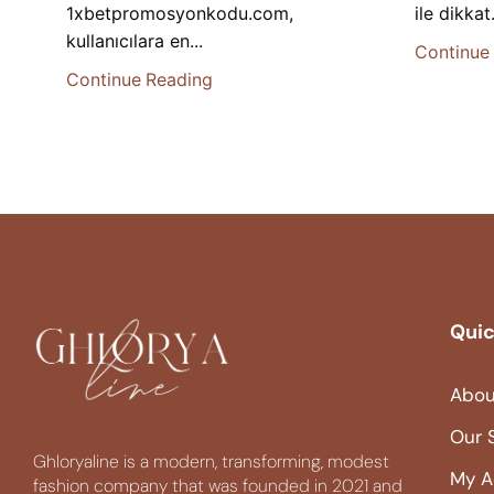
1xbetpromosyonkodu.com,
ile dikkat.
kullanıcılara en...
Continue
Continue Reading
Quic
Abou
Our 
Ghloryaline is a modern, transforming, modest
My A
fashion company that was founded in 2021 and