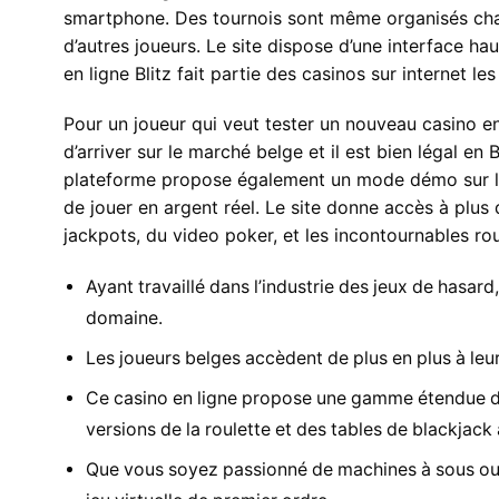
smartphone. Des tournois sont même organisés chaq
d’autres joueurs. Le site dispose d’une interface hau
en ligne Blitz fait partie des casinos sur internet le
Pour un joueur qui veut tester un nouveau casino en 
d’arriver sur le marché belge et il est bien légal en
plateforme propose également un mode démo sur la m
de jouer en argent réel. Le site donne accès à plus
jackpots, du video poker, et les incontournables rou
Ayant travaillé dans l’industrie des jeux de hasard
domaine.
Les joueurs belges accèdent de plus en plus à leu
Ce casino en ligne propose une gamme étendue de 
versions de la roulette et des tables de blackjack 
Que vous soyez passionné de machines à sous ou 