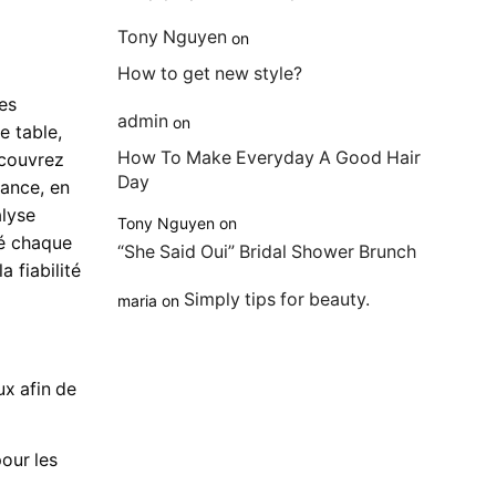
Tony Nguyen
on
How to get new style?
es
admin
on
e table,
How To Make Everyday A Good Hair
écouvrez
Day
rance, en
alyse
Tony Nguyen
on
ué chaque
“She Said Oui” Bridal Shower Brunch
a fiabilité
Simply tips for beauty.
maria
on
ux afin de
pour les