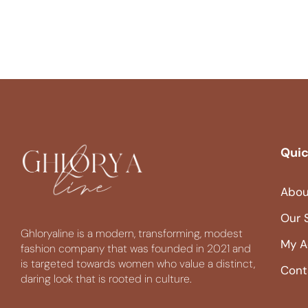
Quic
Abou
Our 
Ghloryaline is a modern, transforming, modest
My A
fashion company that was founded in 2021 and
is targeted towards women who value a distinct,
Cont
daring look that is rooted in culture.