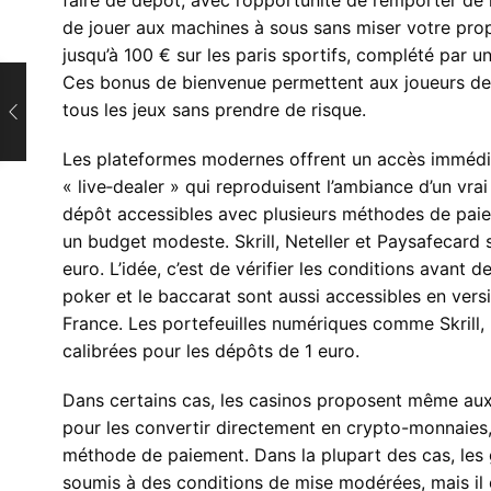
de jouer aux machines à sous sans miser votre pr
jusqu’à 100 € sur les paris sportifs, complété par 
Ces bonus de bienvenue permettent aux joueurs de 
tous les jeux sans prendre de risque.
Les plateformes modernes offrent un accès immédia
« live‑dealer » qui reproduisent l’ambiance d’un vra
dépôt accessibles avec plusieurs méthodes de pai
un budget modeste. Skrill, Neteller et Paysafecard 
euro. L’idée, c’est de vérifier les conditions avant d
poker et le baccarat sont aussi accessibles en ver
France. Les portefeuilles numériques comme Skrill, 
calibrées pour les dépôts de 1 euro.
Dans certains cas, les casinos proposent même aux
pour les convertir directement en crypto-monnaie
méthode de paiement. Dans la plupart des cas, les g
soumis à des conditions de mise modérées, mais il e