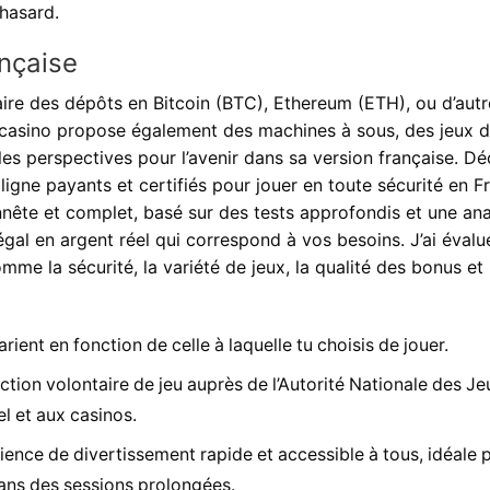
 hasard.
nçaise
faire des dépôts en Bitcoin (BTC), Ethereum (ETH), ou d’autr
e casino propose également des machines à sous, des jeux d
lles perspectives pour l’avenir dans sa version française. D
ligne payants et certifiés pour jouer en toute sécurité en F
nête et complet, basé sur des tests approfondis et une an
égal en argent réel qui correspond à vos besoins. J’ai éval
mme la sécurité, la variété de jeux, la qualité des bonus et l
arient en fonction de celle à laquelle tu choisis de jouer.
tion volontaire de jeu auprès de l’Autorité Nationale des Je
l et aux casinos.
ience de divertissement rapide et accessible à tous, idéale 
ans des sessions prolongées.