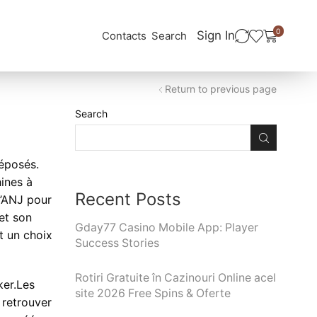
0
Sign In
Contacts
Search
Return to previous page
Search
déposés.
ines à
Recent Posts
l’ANJ pour
 et son
Gday77 Casino Mobile App: Player
t un choix
Success Stories
Rotiri Gratuite în Cazinouri Online acel
ker.Les
site 2026 Free Spins & Oferte
 retrouver