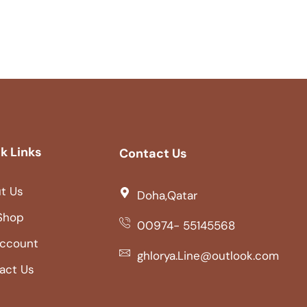
k Links
Contact Us
t Us
Doha,Qatar
Shop
00974- 55145568
ccount
ghlorya.Line@outlook.com
act Us