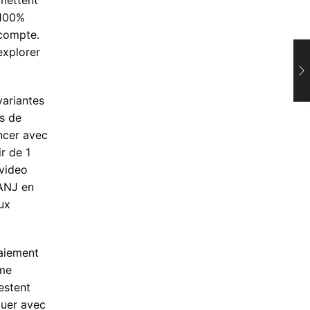
 100%
 compte.
explorer
variantes
ns de
ncer avec
r de 1
 video
 ANJ en
ux
paiement
mme
estent
ouer avec