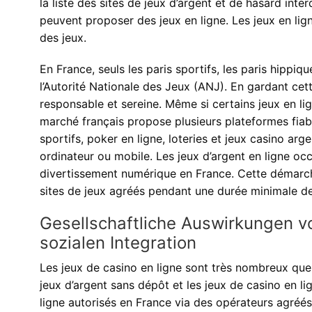
la liste des sites de jeux d’argent et de hasard inter
peuvent proposer des jeux en ligne. Les jeux en lig
des jeux.
En France, seuls les paris sportifs, les paris hippiqu
l’Autorité Nationale des Jeux (ANJ). En gardant cet
responsable et sereine. Même si certains jeux en lig
marché français propose plusieurs plateformes fiab
sportifs, poker en ligne, loteries et jeux casino arg
ordinateur ou mobile. Les jeux d’argent en ligne o
divertissement numérique en France. Cette démarche 
sites de jeux agréés pendant une durée minimale de
Gesellschaftliche Auswirkungen vo
sozialen Integration
Les jeux de casino en ligne sont très nombreux que
jeux d’argent sans dépôt et les jeux de casino en li
ligne autorisés en France via des opérateurs agréés