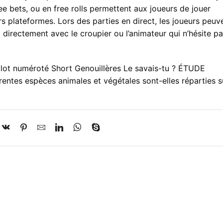
ee bets, ou en free rolls permettent aux joueurs de jouer
s plateformes. Lors des parties en direct, les joueurs peuv
 directement avec le croupier ou l’animateur qui n’hésite pa
illot numéroté Short Genouillères Le savais-tu ? ÉTUDE
tes espèces animales et végétales sont-elles réparties s