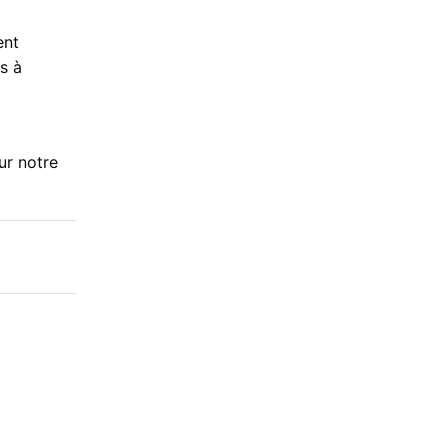
ent
s à
ur notre