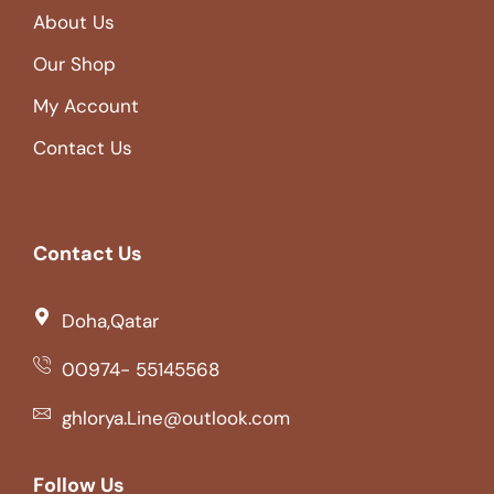
About Us
Our Shop
My Account
Contact Us
Contact Us
Doha,Qatar
00974- 55145568
ghlorya.Line@outlook.com
Follow Us