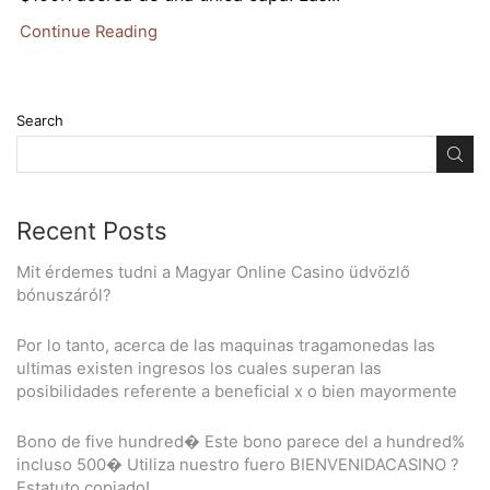
Continue Reading
Search
Recent Posts
Mit érdemes tudni a Magyar Online Casino üdvözlő
bónuszáról?
Por lo tanto, acerca de las maquinas tragamonedas las
ultimas existen ingresos los cuales superan las
posibilidades referente a beneficial x o bien mayormente
Bono de five hundred� Este bono parece del a hundred%
incluso 500� Utiliza nuestro fuero BIENVENIDACASINO ?
Estatuto copiado!