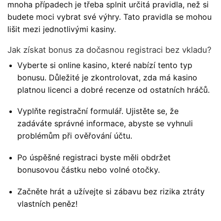
mnoha případech je třeba splnit určitá pravidla, než si
budete moci vybrat své výhry. Tato pravidla se mohou
lišit mezi jednotlivými kasiny.
Jak získat bonus za dočasnou registraci bez vkladu?
Vyberte si online kasino, které nabízí tento typ
bonusu. Důležité je zkontrolovat, zda má kasino
platnou licenci a dobré recenze od ostatních hráčů.
Vyplňte registrační formulář. Ujistěte se, že
zadáváte správné informace, abyste se vyhnuli
problémům při ověřování účtu.
Po úspěšné registraci byste měli obdržet
bonusovou částku nebo volné otočky.
Začněte hrát a užívejte si zábavu bez rizika ztráty
vlastních peněz!