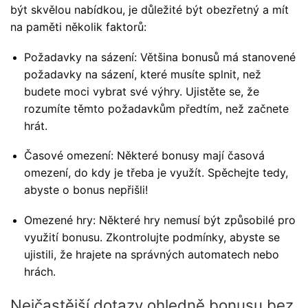
být skvělou nabídkou, je důležité být obezřetný a mít
na paměti několik faktorů:
Požadavky na sázení: Většina bonusů má stanovené
požadavky na sázení, které musíte splnit, než
budete moci vybrat své výhry. Ujistěte se, že
rozumíte těmto požadavkům předtím, než začnete
hrát.
Časové omezení: Některé bonusy mají časová
omezení, do kdy je třeba je využít. Spěchejte tedy,
abyste o bonus nepřišli!
Omezené hry: Některé hry nemusí být způsobilé pro
využití bonusu. Zkontrolujte podmínky, abyste se
ujistili, že hrajete na správných automatech nebo
hrách.
Nejčastější dotazy ohledně bonusu bez