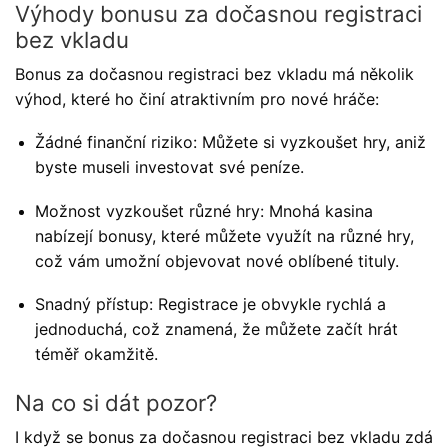
Výhody bonusu za dočasnou registraci
bez vkladu
Bonus za dočasnou registraci bez vkladu má několik
výhod, které ho činí atraktivním pro nové hráče:
Žádné finanční riziko: Můžete si vyzkoušet hry, aniž
byste museli investovat své peníze.
Možnost vyzkoušet různé hry: Mnohá kasina
nabízejí bonusy, které můžete využít na různé hry,
což vám umožní objevovat nové oblíbené tituly.
Snadný přístup: Registrace je obvykle rychlá a
jednoduchá, což znamená, že můžete začít hrát
téměř okamžitě.
Na co si dát pozor?
I když se bonus za dočasnou registraci bez vkladu zdá