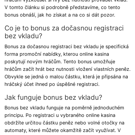
V tomto článku si podrobně představíme, co tento
bonus obnáší, jak ho získat a na co si dát pozor.
Co je to bonus za dočasnou registraci
bez vkladu?
Bonus za dočasnou registraci bez vkladu je specifická
forma promoční nabídky, kterou online kasina
poskytují novým hráčům. Tento bonus umožňuje
hráčům začít hrát bez nutnosti vložení vlastních peněz.
Obvykle se jedná o malou částku, která je připsána na
hráčský účet ihned po úspěšné registraci.
Jak funguje bonus bez vkladu?
Bonus bez vkladu funguje na poměrně jednoduchém
principu. Po registraci u vybraného online kasina
obdržíte určitou částku peněz nebo volné otočky na
automaty, které můžete okamžitě začít využívat. V