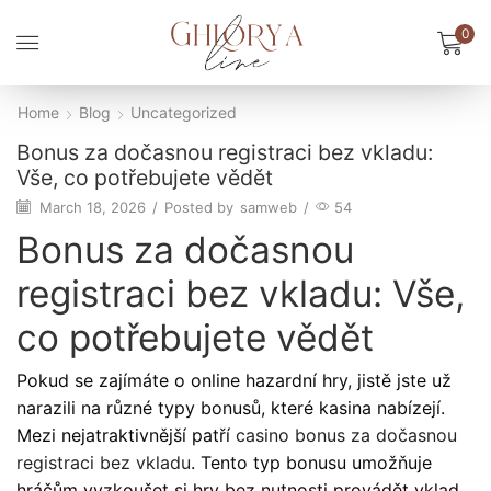
0
Home
Blog
Uncategorized
Bonus za dočasnou registraci bez vkladu:
Vše, co potřebujete vědět
March 18, 2026
/
Posted by
samweb
/
54
Bonus za dočasnou
registraci bez vkladu: Vše,
co potřebujete vědět
Pokud se zajímáte o online hazardní hry, jistě jste už
narazili na různé typy bonusů, které kasina nabízejí.
Mezi nejatraktivnější patří
casino bonus za dočasnou
registraci bez vkladu
. Tento typ bonusu umožňuje
hráčům vyzkoušet si hry bez nutnosti provádět vklad.