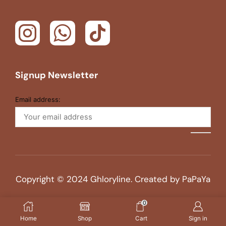
Signup Newsletter
Email address:
Copyright © 2024 Ghloryline. Created by
PaPaYa
0
Terms of Use
Privacy Policy
Home
Shop
Cart
Sign in