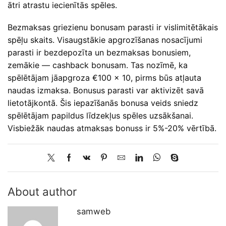
ātri atrastu iecienītās spēles.
Bezmaksas griezienu bonusam parasti ir vislimitētākais
spēļu skaits. Visaugstākie apgrozīšanas nosacījumi
parasti ir bezdepozīta un bezmaksas bonusiem,
zemākie — cashback bonusam. Tas nozīmē, ka
spēlētājam jāapgroza €100 x 10, pirms būs atļauta
naudas izmaksa. Bonusus parasti var aktivizēt savā
lietotājkontā. Šis iepazīšanās bonusa veids sniedz
spēlētājam papildus līdzekļus spēles uzsākšanai.
Visbiežāk naudas atmaksas bonuss ir 5%-20% vērtībā.
About author
samweb