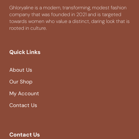
Ghloryaline is a modern, transforming, modest fashion
company that was founded in 2021 and is targeted
towards women who value a distinct, daring look that is
rooted in culture.
Quick Links
About Us
Our Shop
My Account
Contact Us
Contact Us