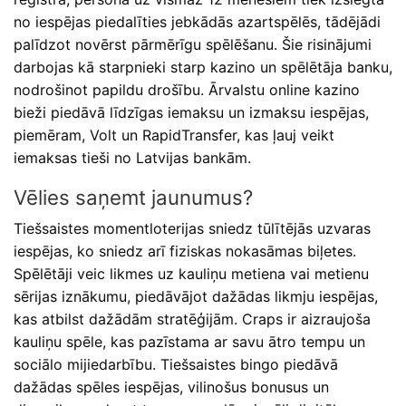
no iespējas piedalīties jebkādās azartspēlēs, tādējādi
palīdzot novērst pārmērīgu spēlēšanu. Šie risinājumi
darbojas kā starpnieki starp kazino un spēlētāja banku,
nodrošinot papildu drošību. Ārvalstu online kazino
bieži piedāvā līdzīgas iemaksu un izmaksu iespējas,
piemēram, Volt un RapidTransfer, kas ļauj veikt
iemaksas tieši no Latvijas bankām.
Vēlies saņemt jaunumus?
Tiešsaistes momentloterijas sniedz tūlītējās uzvaras
iespējas, ko sniedz arī fiziskas nokasāmas biļetes.
Spēlētāji veic likmes uz kauliņu metiena vai metienu
sērijas iznākumu, piedāvājot dažādas likmju iespējas,
kas atbilst dažādām stratēģijām. Craps ir aizraujoša
kauliņu spēle, kas pazīstama ar savu ātro tempu un
sociālo mijiedarbību. Tiešsaistes bingo piedāvā
dažādas spēles iespējas, vilinošus bonusus un