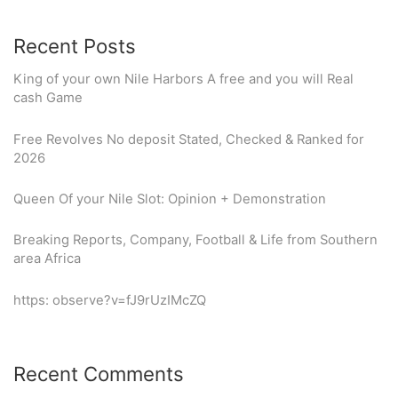
Recent Posts
King of your own Nile Harbors A free and you will Real
cash Game
Free Revolves No deposit Stated, Checked & Ranked for
2026
Queen Of your Nile Slot: Opinion + Demonstration
Breaking Reports, Company, Football & Life from Southern
area Africa
https: observe?v=fJ9rUzIMcZQ
Recent Comments