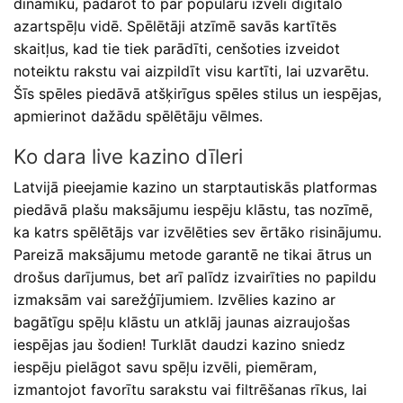
dinamiku, padarot to par populāru izvēli digitālo
azartspēļu vidē. Spēlētāji atzīmē savās kartītēs
skaitļus, kad tie tiek parādīti, cenšoties izveidot
noteiktu rakstu vai aizpildīt visu kartīti, lai uzvarētu.
Šīs spēles piedāvā atšķirīgus spēles stilus un iespējas,
apmierinot dažādu spēlētāju vēlmes.
Ko dara live kazino dīleri
Latvijā pieejamie kazino un starptautiskās platformas
piedāvā plašu maksājumu iespēju klāstu, tas nozīmē,
ka katrs spēlētājs var izvēlēties sev ērtāko risinājumu.
Pareizā maksājumu metode garantē ne tikai ātrus un
drošus darījumus, bet arī palīdz izvairīties no papildu
izmaksām vai sarežģījumiem. Izvēlies kazino ar
bagātīgu spēļu klāstu un atklāj jaunas aizraujošas
iespējas jau šodien! Turklāt daudzi kazino sniedz
iespēju pielāgot savu spēļu izvēli, piemēram,
izmantojot favorītu sarakstu vai filtrēšanas rīkus, lai