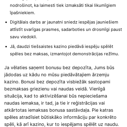
nodrošinot, ka laimesti tiek izmaksāti tikai likumīgiem
īpašniekiem.
Digitālais darbs ar jaunatni sniedz iespējas jauniešiem
attīstīt svarīgas prasmes, sadarboties un drosmīgi paust
savu viedokli.
Jā, daudzi tiešsaistes kazino piedāvā iespēju spēlēt
spēles bez maksas, izmantojot demonstrācijas režīmu.
Ja vēlaties saņemt bonusu bez depozīta, Jums būs
jādodas uz kādu no mūsu piedāvātajiem ārzemju
kazino. Bonusi bez depozīta visbiežāk sastopami
bezmaksas griezienu vai naudas veidā. Vienīgā
situācija, kad to aktivizēšanai būs nepieciešama
naudas iemaksa, ir tad, ja tie ir reģistrācijas vai
atkārtotas iemaksas bonusa sastāvdaļa. Pie katras
spēles atradīsiet būtiskāko informāciju par konkrēto
spēli, kā arī kazino, kur to iespējams spēlēt uz naudu.