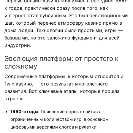
Первые онлайн-казино появились в середине 1990-
х годов, практически сразу после того, как
интернет стал публичным. Это был революционный
шаг, который перенес атмосферу казино прямо в
дома людей. Технологии были простыми, игры —
базовыми, но это заложило фундамент для всей
индустрии.
Эволюция платформ: от простого к
сложному
Современные платформы, к которым относится и
1win казино, — это результат многолетнего
развития. Вот ключевые этапы, которые прошла
отрасль:
1990-е годы:
Появление первых сайтов с
ограниченным количеством игр, в основном
цифровыми версиями слотов и рулетки.