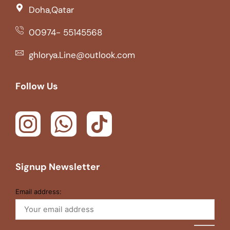
Doha,Qatar
00974- 55145568
ghlorya.Line@outlook.com
Follow Us
Signup Newsletter
Email address: