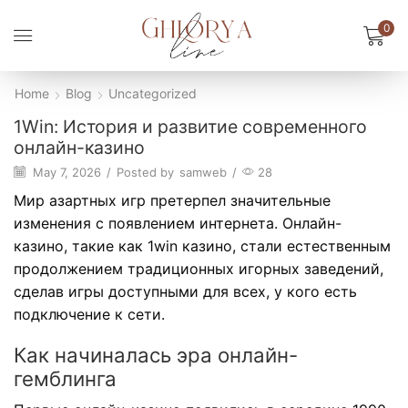
0
Home
Blog
Uncategorized
1Win: История и развитие современного
онлайн-казино
May 7, 2026
/
Posted by
samweb
/
28
Мир азартных игр претерпел значительные
изменения с появлением интернета. Онлайн-
казино, такие как 1win казино, стали естественным
продолжением традиционных игорных заведений,
сделав игры доступными для всех, у кого есть
подключение к сети.
Как начиналась эра онлайн-
гемблинга