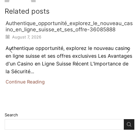
Related posts
Authentique_opportunité_explorez_le_nouveau_cas
ino_en_ligne_suisse_et_ses_offre-36085888
August 7, 2026
Authentique opportunité, explorez le nouveau casino
en ligne suisse et ses offres exclusives Les Avantages
d'un Casino en Ligne Suisse Récent L'Importance de
la Sécurité...
Continue Reading
Search