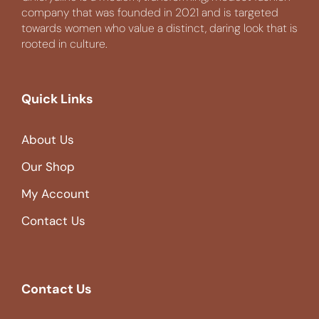
company that was founded in 2021 and is targeted
towards women who value a distinct, daring look that is
rooted in culture.
Quick Links
About Us
Our Shop
My Account
Contact Us
Contact Us