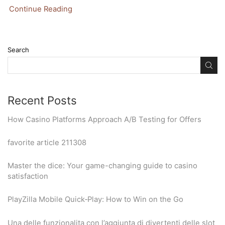
Continue Reading
Search
Recent Posts
How Casino Platforms Approach A/B Testing for Offers
favorite article 211308
Master the dice: Your game-changing guide to casino
satisfaction
PlayZilla Mobile Quick‑Play: How to Win on the Go
Una delle funzionalita con l’aggiunta di divertenti delle slot