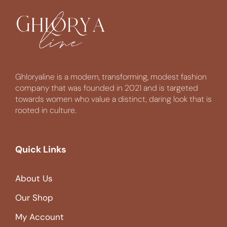
Ghloryaline is a modern, transforming, modest fashion
company that was founded in 2021 and is targeted
towards women who value a distinct, daring look that is
rooted in culture.
Quick Links
About Us
Our Shop
My Account