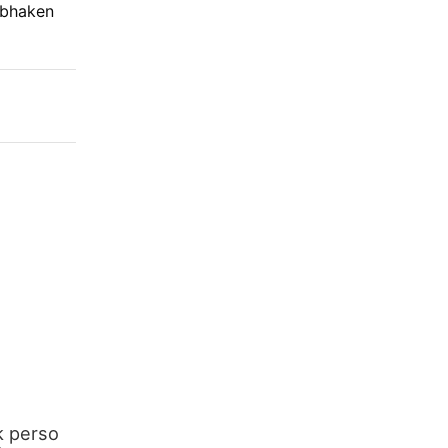
 abhaken
k perso
Casinospel & Slots tillsammans
Ul