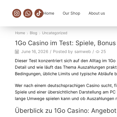
Home
Our Shop
About us
Home
Blog
Uncategorized
1Go Casino im Test: Spiele, Bonu
June 16, 2026
/
Posted by
samweb
/
25
Dieser Test konzentriert sich auf den Alltag im 1Go
Detail und wie läuft das Thema Auszahlungen prak
Bedingungen, übliche Limits und typische Abläufe b
Wer nach einem deutschsprachigen Casino sucht, f
Spiele und einer übersichtlichen Darstellung am PC
lange Umwege spielen kann und ob Auszahlungen na
Überblick zu 1Go Casino: Angebot