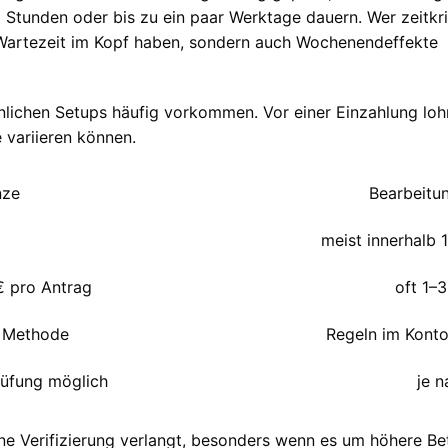
Stunden oder bis zu ein paar Werktage dauern. Wer zeitkri
le Wartezeit im Kopf haben, sondern auch Wochenendeffekte
ähnlichen Setups häufig vorkommen. Vor einer Einzahlung lohn
e variieren können.
nze
Bearbeitu
meist innerhalb 
€ pro Antrag
oft 1–
 Methode
Regeln im Kont
rüfung möglich
je n
ine Verifizierung verlangt, besonders wenn es um höhere Be