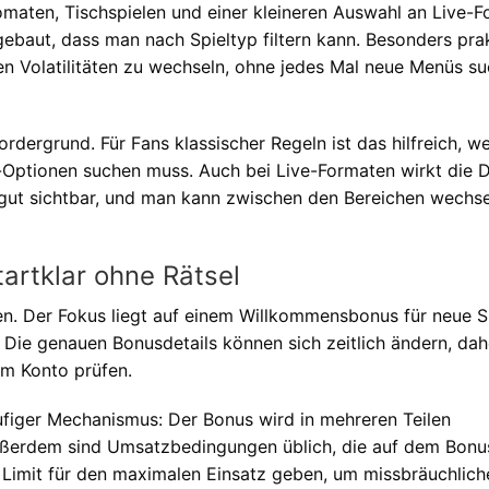
omaten, Tischspielen und einer kleineren Auswahl an Live-
ebaut, dass man nach Spieltyp filtern kann. Besonders prak
hen Volatilitäten zu wechseln, ohne jedes Mal neue Menüs s
rdergrund. Für Fans klassischer Regeln ist das hilfreich, w
t-Optionen suchen muss. Auch bei Live-Formaten wirkt die D
d gut sichtbar, und man kann zwischen den Bereichen wechse
artklar ohne Rätsel
n. Der Fokus liegt auf einem Willkommensbonus für neue S
Die genauen Bonusdetails können sich zeitlich ändern, dahe
im Konto prüfen.
ufiger Mechanismus: Der Bonus wird in mehreren Teilen
 Außerdem sind Umsatzbedingungen üblich, die auf dem Bon
Limit für den maximalen Einsatz geben, um missbräuchlich