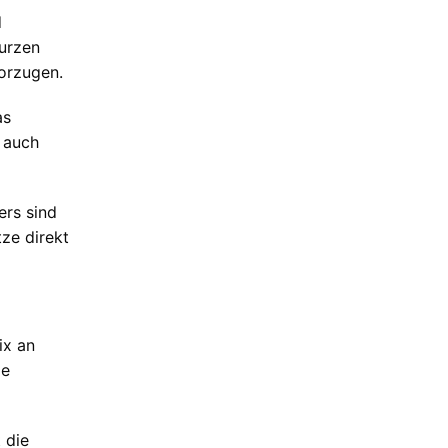
d
kurzen
orzugen.
as
e auch
ers sind
tze direkt
ix an
de
 die