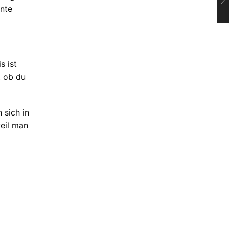
ente
s ist
, ob du
 sich in
weil man