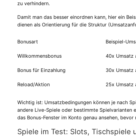
zu verhindern.
Damit man das besser einordnen kann, hier ein Beis
dienen als Orientierung für die Struktur (Umsatzanf
Bonusart
Beispiel-Ums
Willkommensbonus
40x Umsatz 
Bonus für Einzahlung
30x Umsatz 
Reload/Aktion
25x Umsatz 
Wichtig ist: Umsatzbedingungen können je nach Spi
andere Live-Spiele oder bestimmte Spielvarianten e
das Bonus-Fenster im Konto genau ansehen, bevor m
Spiele im Test: Slots, Tischspiele