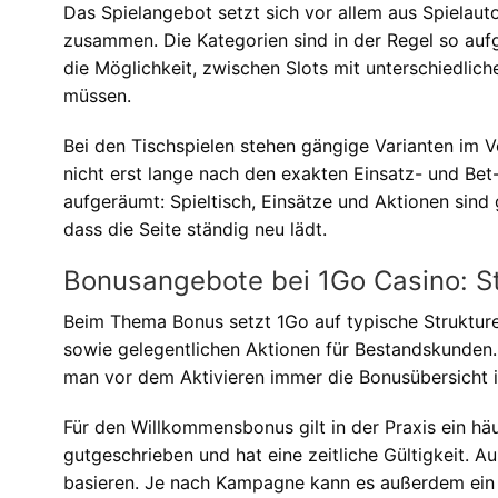
Das Spielangebot setzt sich vor allem aus Spielaut
zusammen. Die Kategorien sind in der Regel so aufg
die Möglichkeit, zwischen Slots mit unterschiedlic
müssen.
Bei den Tischspielen stehen gängige Varianten im Vo
nicht erst lange nach den exakten Einsatz- und Be
aufgeräumt: Spieltisch, Einsätze und Aktionen sin
dass die Seite ständig neu lädt.
Bonusangebote bei 1Go Casino: St
Beim Thema Bonus setzt 1Go auf typische Strukture
sowie gelegentlichen Aktionen für Bestandskunden. 
man vor dem Aktivieren immer die Bonusübersicht 
Für den Willkommensbonus gilt in der Praxis ein hä
gutgeschrieben und hat eine zeitliche Gültigkeit.
basieren. Je nach Kampagne kann es außerdem ein 