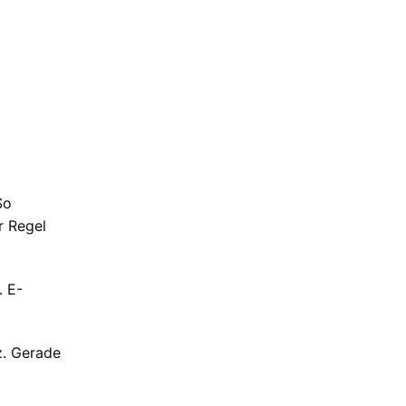
So
r Regel
. E-
z. Gerade